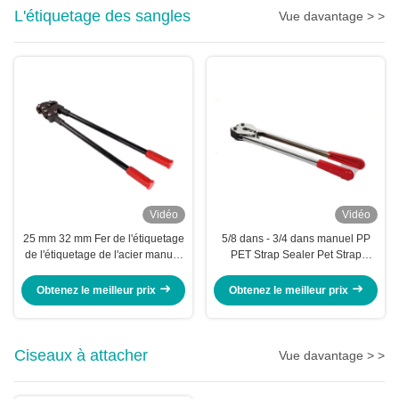
L'étiquetage des sangles
Vue davantage > >
Vidéo
Vidéo
25 mm 32 mm Fer de l'étiquetage
5/8 dans - 3/4 dans manuel PP
de l'étiquetage de l'acier manuel
PET Strap Sealer Pet Strap
Single Notch Steel Banding
Sealing Machine outil de main
Crimper Outil
pinces
Obtenez le meilleur prix
Obtenez le meilleur prix
Ciseaux à attacher
Vue davantage > >