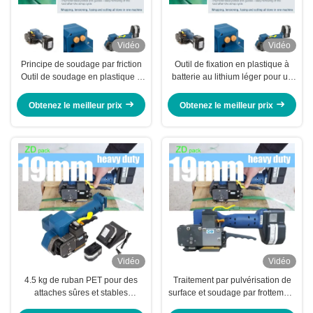
Vidéo
Vidéo
Principe de soudage par friction
Outil de fixation en plastique à
Outil de soudage en plastique à
batterie au lithium léger pour un
batterie 3 en 1 Machine
transport facile et rapide
combinée pour l'emballage
Obtenez le meilleur prix
Obtenez le meilleur prix
Vidéo
Vidéo
4.5 kg de ruban PET pour des
Traitement par pulvérisation de
attaches sûres et stables
surface et soudage par frottement
épaisseur 0.02-0.04 pouces
pour épaisseur de sangle 0,02 à