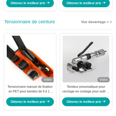
0,04 pouce
Obtenez le meilleur prix
Obtenez le meilleur prix
Tensionnaire de ceinture
Vue davantage > >
Vidéo
Vidéo
Tensionnaire manuel de fixation
Tendeur pneumatique pour
en PET pour bandes de 9 à 19
cerclage en cordage pour outil en
mm Orange JPQ19R
aluminium de 25-40mm
Obtenez le meilleur prix
Obtenez le meilleur prix