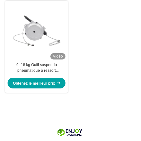
Vidéo
9 -18 kg Outil suspendu
pneumatique à ressort
pneumatique industriel portable
gris 1000 mm
Obtenez le meilleur prix