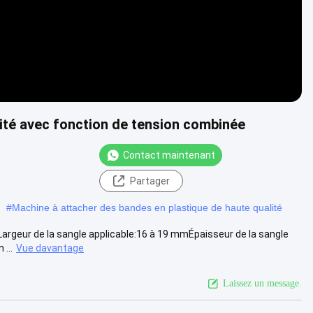
lité avec fonction de tension combinée
Contact maintenant
Partager
#
Machine à attacher des bandes en plastique de haute qualité
argeur de la sangle applicable:16 à 19 mmÉpaisseur de la sangle
...
Vue davantage
Laissez un message.