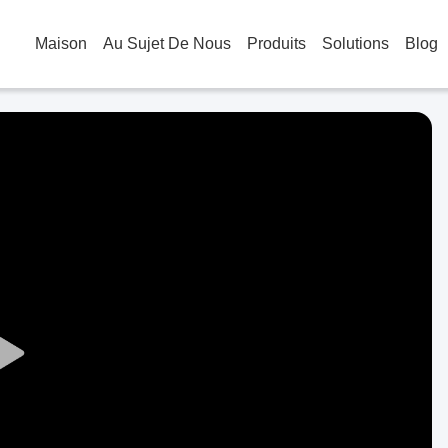
Maison
Au Sujet De Nous
Produits
Solutions
Blog
Play
Video