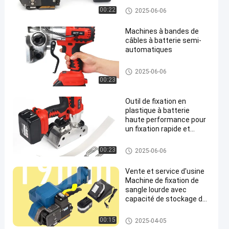
Battery Powered Plastic Strapp
00:22
2025-06-06
ing Tool
Machines à bandes de
câbles à batterie semi-
automatiques
Battery Powered Plastic Strapp
2025-06-06
ing Tool
00:23
Outil de fixation en
plastique à batterie
haute performance pour
un fixation rapide et
précise
Battery Powered Plastic Strapp
00:23
2025-06-06
ing Tool
Vente et service d'usine
Machine de fixation de
sangle lourde avec
capacité de stockage de
72 W et batterie
rechargeable
Battery Powered Plastic Strapp
00:15
2025-04-05
ing Tool