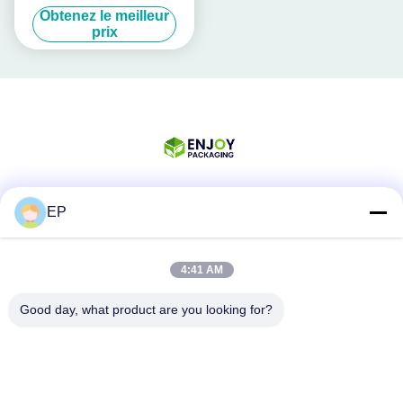
Machine de fixation en acier
Obtenez le meilleur
pneumatique
prix
EP
Les réseaux sociaux
4:41 AM
Contactez rapidement
Good day, what product are you looking for?
Téléphone
008617280206760
Email