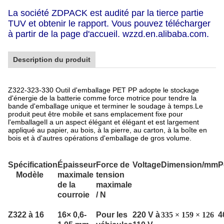
La société ZDPACK est audité par la tierce partie
TUV et obtenir le rapport. Vous pouvez télécharger
à partir de la page d'accueil. wzzd.en.alibaba.com.
Description du produit
Z322-323-330 Outil d'emballage PET PP adopte le stockage
d'énergie de la batterie comme force motrice pour tendre la
bande d'emballage unique et terminer le soudage à temps.Le
produit peut être mobile et sans emplacement fixe pour
l'emballageIl a un aspect élégant et élégant et est largement
appliqué au papier, au bois, à la pierre, au carton, à la boîte en
bois et à d'autres opérations d'emballage de gros volume.
Spécification
Épaisseur
Force de
Voltage
Dimension/mm
P
Modèle
maximale
tension
de la
maximale
courroie
/ N
Z322 à 16
16
× 0,6-
Pour les
220 V à
335 × 159 × 126
4