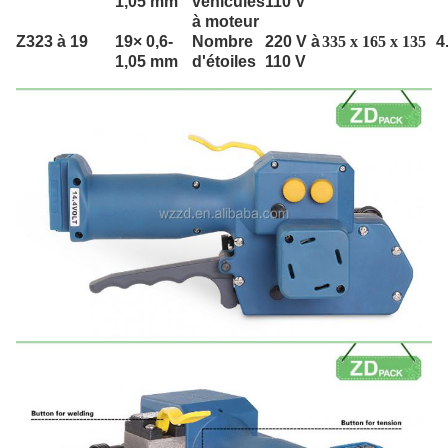
1,05 mm
véhicules
110 V
à moteur
Z323 à 19
1
9
× 0,6-
Nombre
220 V à
335 x 165 x 135
4
1,05 mm
d'étoiles
110 V