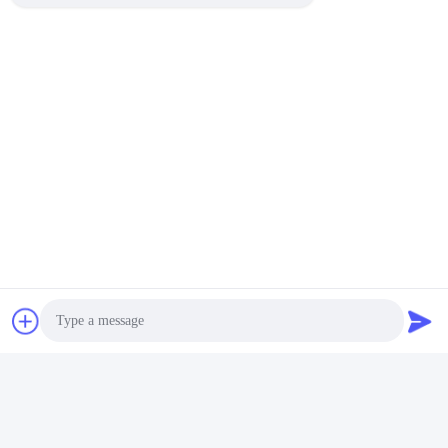
Un bouton 4,2 m/min Outil
de fixation en acier 32 mm
Machine de fixation en acier
Obtenez le meilleur
pneumatique
prix
Les réseaux sociaux
Photo