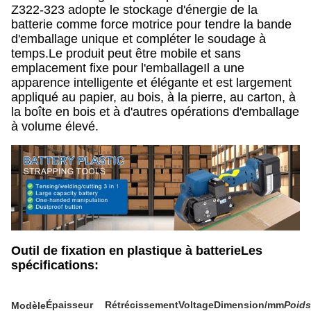
Z322-323 adopte le stockage d'énergie de la
batterie comme force motrice pour tendre la bande
d'emballage unique et compléter le soudage à
temps.Le produit peut être mobile et sans
emplacement fixe pour l'emballageIl a une
apparence intelligente et élégante et est largement
appliqué au papier, au bois, à la pierre, au carton, à
la boîte en bois et à d'autres opérations d'emballage
à volume élevé.
Outil de fixation en plastique à batterie
Les
spécifications:
Épaisseur
Rétrécissement
Voltage
Dimension/mm
Poids
Modèle