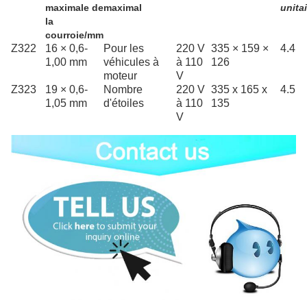
maximale de
maximal
unita
la
courroie/mm
Z322
16 × 0,6-
Pour les
220 V
335 × 159 ×
4.4
1,00 mm
véhicules à
à 110
126
moteur
V
Z323
19 × 0,6-
Nombre
220 V
335 x 165 x
4.5
1,05 mm
d'étoiles
à 110
135
V