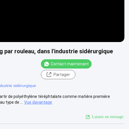
 par rouleau, dans l'industrie sidérurgique
Contact maintenant
Partager
dustrie sidérurgique
artir de polyéthylène téréphtalate comme matière première
u type de ...
Vue davantage
Laissez un message.