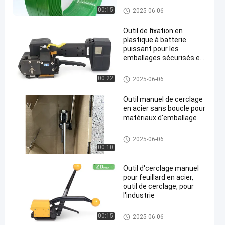
00:15
2025-06-06
Outil de fixation en
plastique à batterie
puissant pour les
emballages sécurisés et
lourds
Battery Powered Plastic Strapp
00:22
2025-06-06
ing Tool
Outil manuel de cerclage
en acier sans boucle pour
matériaux d'emballage
Combination Steel Strapping T
2025-06-06
ool
00:10
Outil d'cerclage manuel
pour feuillard en acier,
outil de cerclage, pour
l'industrie
Combination Steel Strapping T
00:15
2025-06-06
ool