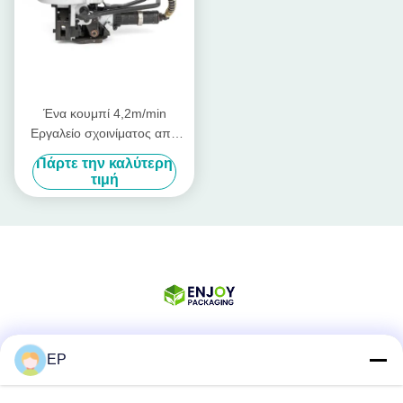
Ένα κουμπί 4,2m/min
Εργαλείο σχοινίματος από
χάλυβα 32mm Band
Πάρτε την καλύτερη
Πνευματική μηχανή
τιμή
σχοινίματος από χάλυβα
EP
Κοινωνικά Μέσα