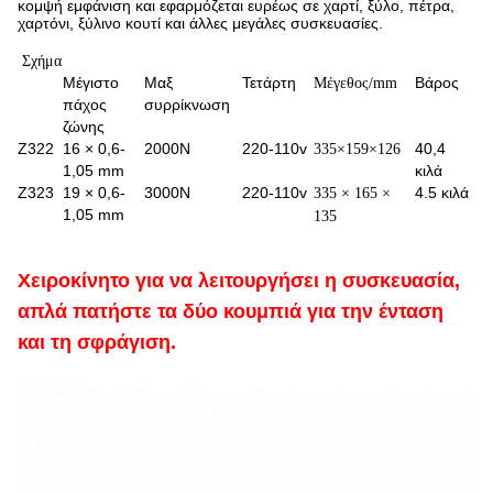
κομψή εμφάνιση και εφαρμόζεται ευρέως σε χαρτί, ξύλο, πέτρα,
χαρτόνι, ξύλινο κουτί και άλλες μεγάλες συσκευασίες.
Σχήμα
Μέγιστο
Μαξ
Τετάρτη
Βάρος
Μέγεθος/mm
πάχος
συρρίκνωση
ζώνης
Ζ322
16 × 0,6-
2000N
220-110v
40,4
335×159×126
1,05 mm
κιλά
Ζ323
19 × 0,6-
3000N
220-110v
4.5 κιλά
335 × 165 ×
1,05 mm
135
Χειροκίνητο για να λειτουργήσει η συσκευασία,
απλά πατήστε τα δύο κουμπιά για την ένταση
και τη σφράγιση.