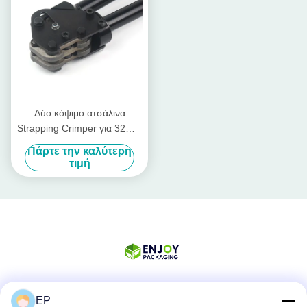
Δύο κόψιμο ατσάλινα
Strapping Crimper για 32mm
πλάτος
Πάρτε την καλύτερη
τιμή
EP