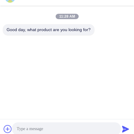
Κοινωνικά Μέσα
11:28 AM
Γρήγορη επικοινωνία
Good day, what product are you looking for?
Τηλ.
008617280206760
Ηλεκτρονικό ταχυδρομείο
sales@enjoypacker.com
Διεύθυνση
Πόλη Wenzhou,32503"Π.Ρ. της Κίνας"
Πολιτική μυστικότητας
|
Sitemap
Καλή ποιότητα της Κίνας Εργαλείο δέσμης Προμηθευτής.
Πνευματικά δικαιώματα © 2024-2026 Wenzhou Enjoy Packaging
Material Co.,Ltd . Διατηρούνται όλα τα πνευματικά δικαιώματα.