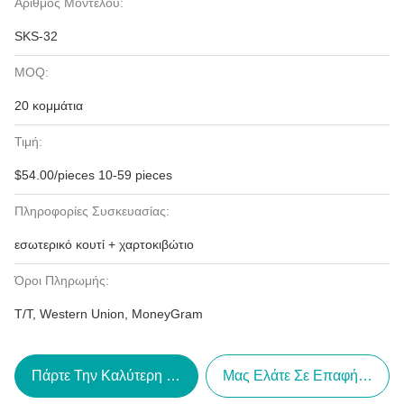
Αριθμός Μοντέλου:
SKS-32
MOQ:
20 κομμάτια
Τιμή:
$54.00/pieces 10-59 pieces
Πληροφορίες Συσκευασίας:
εσωτερικό κουτί + χαρτοκιβώτιο
Όροι Πληρωμής:
T/T, Western Union, MoneyGram
Πάρτε Την Καλύτερη Τιμή
Μας Ελάτε Σε Επαφή Με