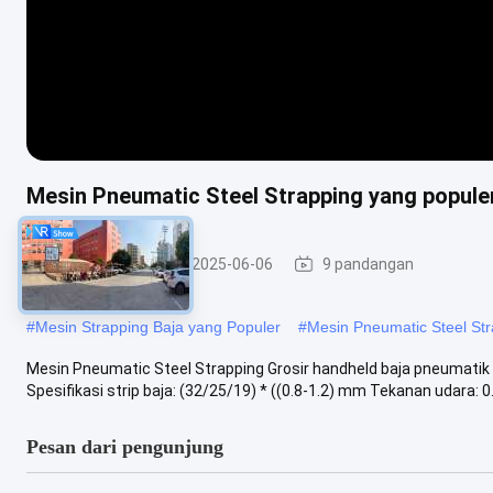
Mesin Pneumatic Steel Strapping yang popu
Alat pengikat
2025-06-06
9 pandangan
#
Mesin Strapping Baja yang Populer
#
Mesin Pneumatic Steel St
Mesin Pneumatic Steel Strapping Grosir handheld baja pneumatik 
Spesifikasi strip baja: (32/25/19) * ((0.8-1.2) mm Tekanan udara: 0.
Pesan dari pengunjung