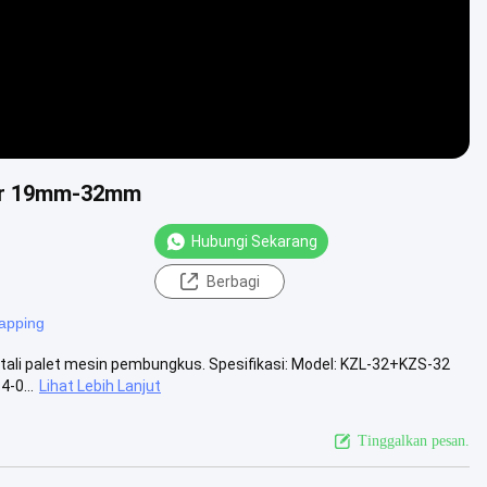
ler 19mm-32mm
Hubungi Sekarang
Berbagi
rapping
tali palet mesin pembungkus. Spesifikasi: Model: KZL-32+KZS-32
4-0...
Lihat Lebih Lanjut
Tinggalkan pesan.