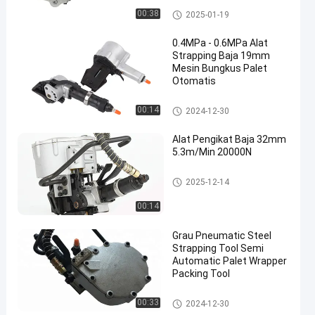
Pneumatic Steel Strapping Ten
00:38
2025-01-19
sioner
0.4MPa - 0.6MPa Alat
Strapping Baja 19mm
Mesin Bungkus Palet
Otomatis
Steel Strapping Tool
00:14
2024-12-30
Alat Pengikat Baja 32mm
5.3m/Min 20000N
Steel Strapping Tool
2025-12-14
00:14
Grau Pneumatic Steel
Strapping Tool Semi
Automatic Palet Wrapper
Packing Tool
Steel Strapping Tool
00:33
2024-12-30