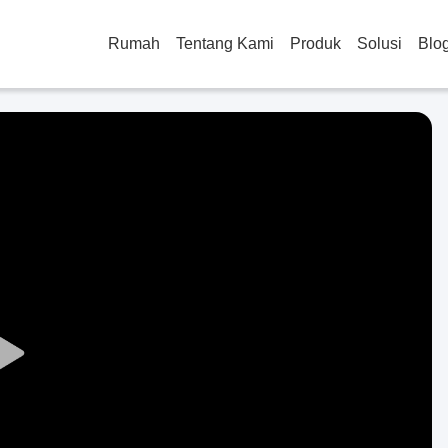
Rumah
Tentang Kami
Produk
Solusi
Blo
Play
Video