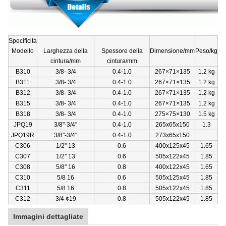
Specificità
Modello
Larghezza della
Spessore della
Dimensione/mm
Peso/kg
cintura/mm
cintura/mm
B310
3/8- 3/4
0.4-1.0
267×71×135
1.2 kg
B311
3/8- 3/4
0.4-1.0
267×71×135
1.2 kg
B312
3/8- 3/4
0.4-1.0
267×71×135
1.2 kg
B315
3/8- 3/4
0.4-1.0
267×71×135
1.2 kg
B318
3/8- 3/4
0.4-1.0
275×75×130
1.5 kg
JPQ19
3/8"-3/4"
0.4-1.0
265x65x150
1.3
JPQ19R
3/8"-3/4"
0.4-1.0
273x65x150
C306
1/2" 13
0.6
400x125x45
1.65
C307
1/2" 13
0.6
505x122x45
1.85
C308
5/8" 16
0.8
400x122x45
1.65
C310
5/8 16
0.6
505x125x45
1.85
C311
5/8 16
0.8
505x122x45
1.85
C312
3/4 ¢19
0.8
505x122x45
1.85
Immagini dettagliate