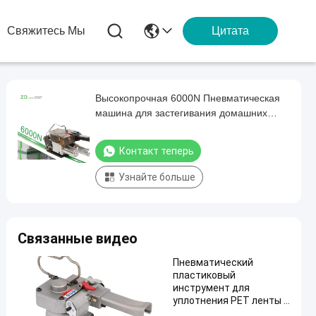
Свяжитесь Мы
Цитата
Высокопрочная 6000N Пневматическая
машина для застегивания домашних
животных 32 мм ремни Пневматический
режущий инструмент
Контакт теперь
Узнайте больше
Связанные видео
Пневматический
пластиковый
инструмент для
уплотнения PET ленты 9
мм - 19 мм