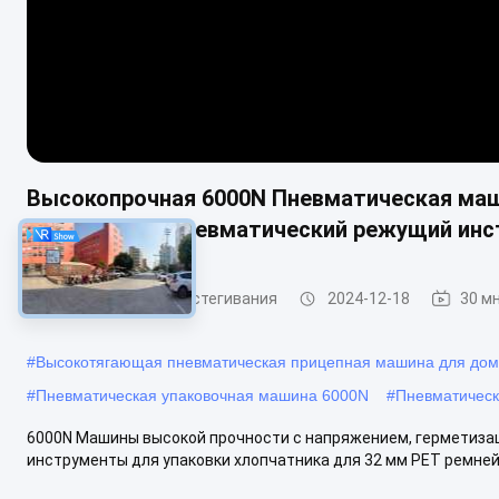
Высокопрочная 6000N Пневматическая ма
32 мм ремни Пневматический режущий инс
Инструмент для застегивания
2024-12-18
30 м
#
Высокотягающая пневматическая прицепная машина для до
#
Пневматическая упаковочная машина 6000N
#
Пневматическ
6000N Машины высокой прочности с напряжением, герметиза
инструменты для упаковки хлопчатника для 32 мм PET ремней