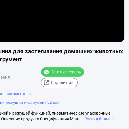
шина для застегивания домашних животных
трумент
Контакт теперь
нения
Поделиться
машних животных
ий режущий инструмент 32 мм
цией и режущей функцией, пневматические упаковочные
 Описание продукта Спецификация Моде...
Взгляд больше