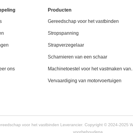
ppeling
Producten
s
Gereedschap voor het vastbinden
en
Stropspanning
ngen
Strapverzegelaar
Scharnieren van een schaar
eer ons
Machinetoestel voor het vastmaken van
tafelbanden
Vervaardiging van motorvoertuigen
reedschap voor het vastbinden Leverancier. Copyright © 2024-2025 W
voorbehoudena.