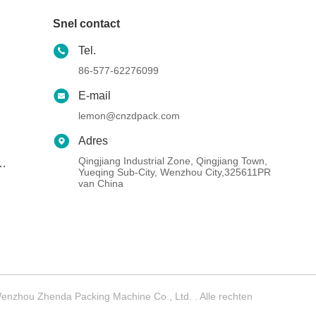
Snel contact
Tel.
86-577-62276099
E-mail
lemon@cnzdpack.com
Adres
Qingjiang Industrial Zone, Qingjiang Town,
Yueqing Sub-City, Wenzhou City,325611PR
van China
enzhou Zhenda Packing Machine Co., Ltd. . Alle rechten