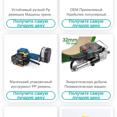
Устойчивый ручной Pp
OEM Приемлемый
ремешок Машины трения
Наиболее популярный
сварки Пластиковый
ручной ручной ремешок для
Получите самую
Получите самую
ленточный ремешок
PET ленты с натяжкой
лучшую цену
лучшую цену
инструмент
ветрового стекла
Маленький упаковочный
Энергетическая добыча
инструмент PP ремень
Пневматическая машина
ремешки машина
для застегивания домашних
Получите самую
Получите самую
животных Пневматический
лучшую цену
лучшую цену
инструмент для
застегивания