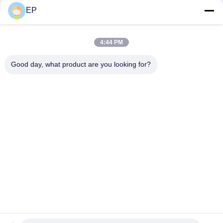
EP
Социальные сети
4:44 PM
Быстрый контакт
Good day, what product are you looking for?
Телефон
008617280206760
Электронная почта
sales@enjoypacker.com
Адрес
Город Вэньчжоу, 32503, КНР
Политика уединения
|
Карта сайта
Качество Китая хорошее Инструмент для застегивания
Поставщик. © авторского права 2024-2026 Wenzhou Enjoy