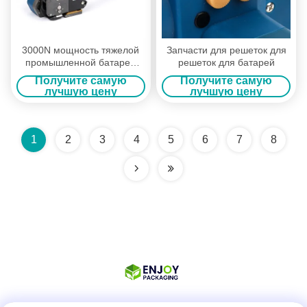
3000N мощность тяжелой
Запчасти для решеток для
промышленной батареи
решеток для батарей
перезаряжаемый
Получите самую
Получите самую
синтетический
лучшую цену
лучшую цену
расплавление приложения
ремень машины
1
2
3
4
5
6
7
8