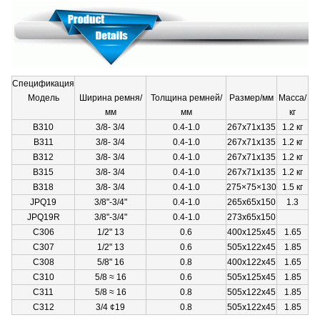
Спецификация
Модель
Ширина ремня/
Толщина ремней/
Размер/мм
Масса/
мм
мм
кг
B310
3/8- 3/4
0.4-1.0
267х71х135
1.2 кг
В311
3/8- 3/4
0.4-1.0
267х71х135
1.2 кг
B312
3/8- 3/4
0.4-1.0
267х71х135
1.2 кг
B315
3/8- 3/4
0.4-1.0
267х71х135
1.2 кг
B318
3/8- 3/4
0.4-1.0
275×75×130
1.5 кг
JPQ19
3/8"-3/4"
0.4-1.0
265х65х150
1.3
JPQ19R
3/8"-3/4"
0.4-1.0
273х65х150
C306
1/2" 13
0.6
400х125х45
1.65
C307
1/2" 13
0.6
505х122х45
1.85
C308
5/8" 16
0.8
400х122х45
1.65
C310
5/8 ≈ 16
0.6
505х125х45
1.85
С311
5/8 ≈ 16
0.8
505х122х45
1.85
C312
3/4 ¢19
0.8
505х122х45
1.85