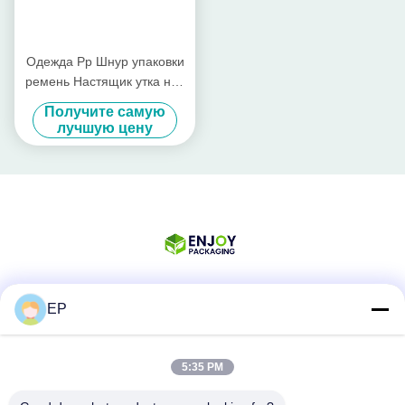
Одежда Pp Шнур упаковки
ремень Настящик утка нос
товары Ручной ремень
Получите самую
натяжки
лучшую цену
EP
Социальные сети
5:35 PM
Быстрый контакт