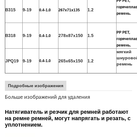
PP PET,
горячепла
B315
9-19
1.2
0.4-1.0
267х71х135
ремень.
PP PET,
B318
9-19
278х87х150
1.5
0.4-1.0
горячепла
ремень.
мягкий
шнурово
JPQ19
9-19
265х65х150
1.2
0.4-1.0
ремень
Подробные изображения
Больше изображений для удаления
Натягиватель и резчик для ремней работают
на ремне ремней, могут напрягать и резать, с
уплотнением.