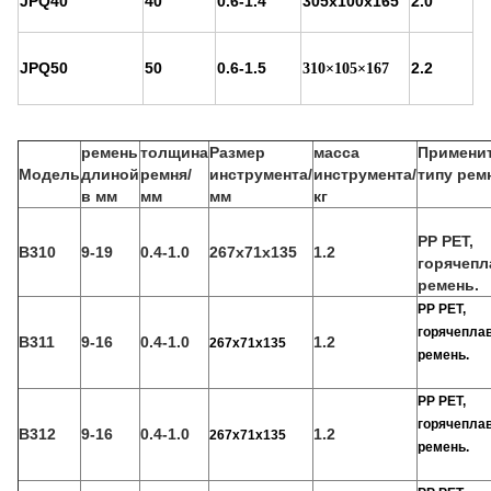
JPQ40
40
0.6-1.4
305х100х165
2.0
JPQ50
50
0.6-1.5
2.2
310×105×167
ремень
толщина
Размер
масса
Применит
Модель
длиной
ремня/
инструмента/
инструмента/
типу рем
в мм
мм
мм
кг
PP PET,
B310
9-19
0.4-1.0
267х71х135
1.2
горячепл
ремень.
PP PET,
горячепла
В311
9-16
0.4-1.0
1.2
267х71х135
ремень.
PP PET,
горячепла
B312
9-16
0.4-1.0
1.2
267х71х135
ремень.