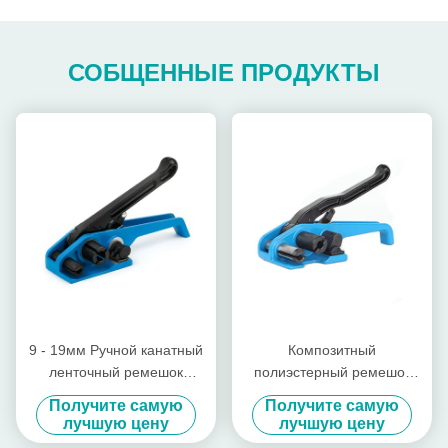
СОБЩЕННЫЕ ПРОДУКТЫ
9 - 19мм Ручной канатный
Композитный
ленточный ремешок
полиэстерный ремешок
натягатель инструмент
для натяжения инструмент
Получите самую
Получите самую
стальной ремешок
пластиковый шнур
лучшую цену
лучшую цену
натягатель с резкой
полиремешок