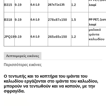
PP PET, ζεστ
Β315
9-19
1.2
0.4-1.0
267x71x135
λουρί
Β318
9-19
278x87x150
1.5
0.4-1.0
PP PET, ζεστ
λουρί
μαλακό
ιμάντα
JPQ19
9-19
265x65x150
1.2
0.4-1.0
καλωδίου
Λεπτομερείς εικόνες
Περισσότερες εικόνες
Ο τεντωτής και το κοπτήρα του ιμάντα του
καλωδίου εργάζονται στο ιμάντα του καλωδίου,
μπορούν να τεντωθούν και να κοπούν, με την
σφραγίδα.