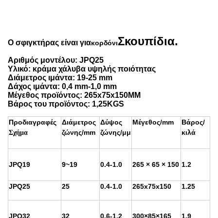
Σκουπίδια.
Ο σφιγκτήρας είναι για
κορδόνι
Αριθμός μοντέλου: JPQ25
Υλικό: κράμα χάλυβα υψηλής ποιότητας
Διάμετρος ιμάντα: 19-25 mm
Δάχος ιμάντα: 0,4 mm-1,0 mm
Μέγεθος προϊόντος: 265x75x150MM
Βάρος του προϊόντος: 1,25KGS
Προδιαγραφές
Διάμετρος
Δύψος
Μέγεθος/mm
Βάρος/
ζώνης/mm
ζώνης/μμ
κιλά
Σχήμα
JPQ19
9~19
0.4-1.0
265 × 65 × 150
1.2
JPQ25
25
0.4-1.0
265x75x150
1.25
JPQ32
32
0.6-1.2
300×85×165
1.9