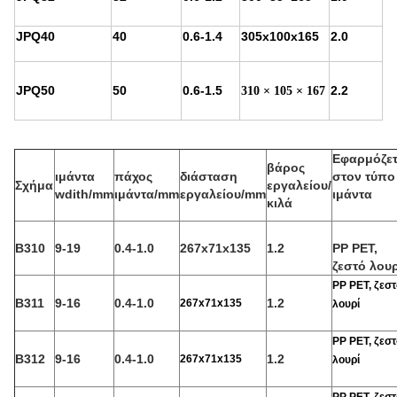
JPQ40
40
0.6-1.4
305x100x165
2.0
JPQ50
50
0.6-1.5
2.2
310 × 105 × 167
Εφαρμόζετ
βάρος
ιμάντα
πάχος
διάσταση
στον τύπο
Σχήμα
εργαλείου/
wdith/mm
ιμάντα/mm
εργαλείου/mm
ιμάντα
κιλά
Β310
9-19
0.4-1.0
267x71x135
1.2
PP PET,
ζεστό λουρ
PP PET, ζεστ
Β311
9-16
0.4-1.0
1.2
267x71x135
λουρί
PP PET, ζεστ
Β312
9-16
0.4-1.0
1.2
267x71x135
λουρί