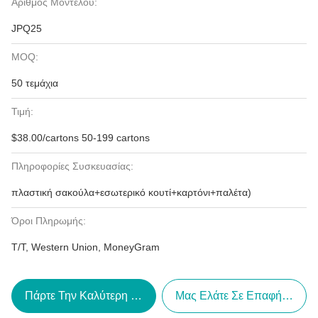
Αριθμός Μοντέλου:
JPQ25
MOQ:
50 τεμάχια
Τιμή:
$38.00/cartons 50-199 cartons
Πληροφορίες Συσκευασίας:
πλαστική σακούλα+εσωτερικό κουτί+καρτόνι+παλέτα)
Όροι Πληρωμής:
T/T, Western Union, MoneyGram
Πάρτε Την Καλύτερη Τιμή
Μας Ελάτε Σε Επαφή Με