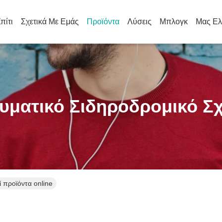
πίτι
Σχετικά Με Εμάς
Προϊόντα
Λύσεις
Μπλογκ
Μας Ελ
υματικό Σιδηροδρομικό Σχ
 προϊόντα online