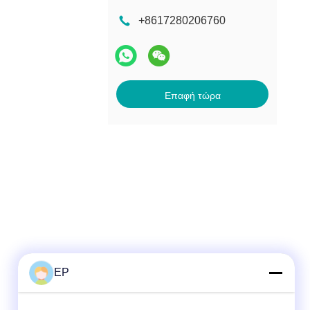
+8617280206760
Επαφή τώρα
EP
Γρήγορη επικοινωνία