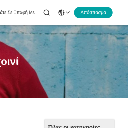
άτε Σε Επαφή Με
Απόσπασμα
οινί
Όλες οι κατηγορίες