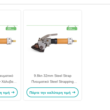
ευματικό
9.8kn 32mm Steel Strap
ν Χάλυβα
Πνευματικό Steel Strapping
 Τραπεζιού
Επιστροφή μετάλλων Banding
η τιμή
Πάρτε την καλύτερη τιμή
τή
Tensioner εργαλείο