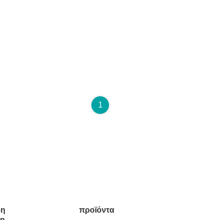
1
ρη
προϊόντα
ση