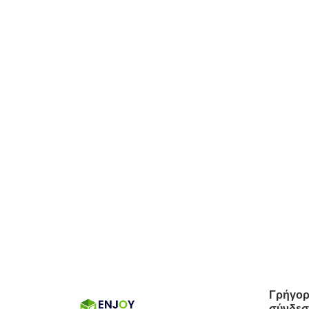
Γρήγο
σύνδε