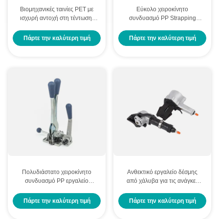
Βιομηχανικές ταινίες PET με
Εύκολο χειροκίνητο
ισχυρή αντοχή στη τέντωση,
συνδυασμό PP Strapping
χαμηλή επιμήκυνση και αντοχή
εργαλείο 300N ισχύς έντασης
σε υψηλές θερμοκρασίες για
Πάρτε την καλύτερη τιμή
Πάρτε την καλύτερη τιμή
ασφαλή συσκευασία
Πολυδιάστατο χειροκίνητο
Ανθεκτικό εργαλείο δέσμης
συνδυασμό PP εργαλείο
από χάλυβα για τις ανάγκες
δέσμης για την ένταση
βιομηχανικής συσκευασίας
σφράγισης και κοπής
Πάρτε την καλύτερη τιμή
Πάρτε την καλύτερη τιμή