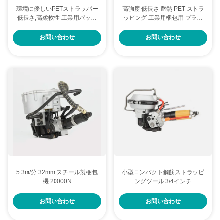
環境に優しいPETストラッパー
高強度 低長さ 耐熱 PET ストラ
低長さ,高柔軟性 工業用パッケ
ッピング 工業用梱包用 プラス
ージ
チック製鋼ベルト
お問い合わせ
お問い合わせ
5.3m/分 32mm スチール製梱包
小型コンパクト鋼筋ストラッピ
機 20000N
ングツール 3/4インチ
お問い合わせ
お問い合わせ