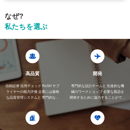
なぜ?
私たちを選ぶ
高品質
開発
信頼証券 信用チェック RoSH サプ
専門的な設計チームと 先進的な機
ライヤーの能力評価 企業には厳格
械のワークショップ 必要な製品を
な品質管理システムと 専門的なテ
開発するために協力することができ
ストラボがあります
ます.