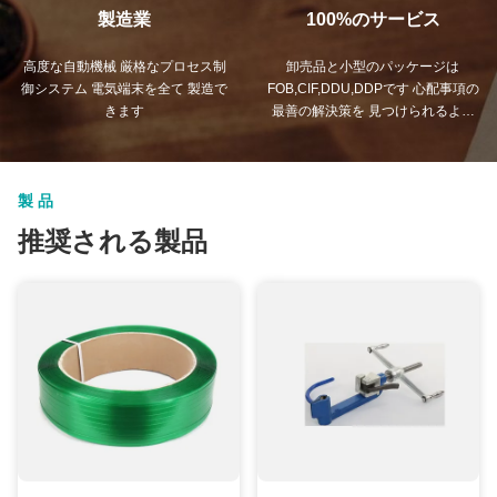
製造業
100%のサービス
高度な自動機械 厳格なプロセス制
卸売品と小型のパッケージは
御システム 電気端末を全て 製造で
FOB,CIF,DDU,DDPです 心配事項の
きます
最善の解決策を 見つけられるよう
にしましょう.
製品
推奨される製品