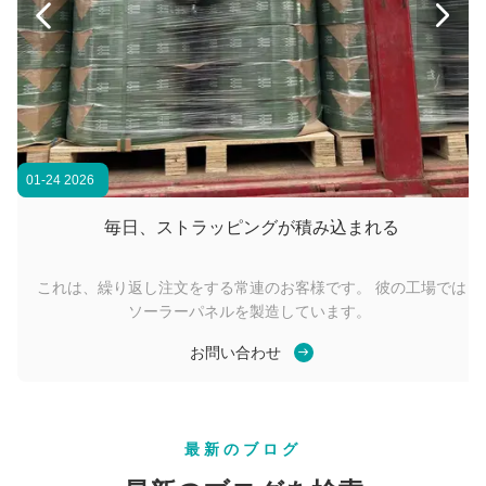


手持ちの小型自動溶接関節 バッテリー リチウムイオン 14.4V 再充電可能なプラスチックストラッピングツール
特殊な高張力6000N パネウマティックプラスチックストラップツール 32mmポリエステルストラップのための重用アプリケーション
01-24 2026
毎日、ストラッピングが積み込まれる
これは、繰り返し注文をする常連のお客様です。 彼の工場では
ソーラーパネルを製造しています。
お問い合わせ
最新のブログ