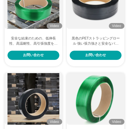
Video
Video
安全な結束のための、低伸長
黒色のPETストラッピングロー
性、高温耐性、高引張強度を備
ル 強い張力強さと安全なパッ
えたヘビーデューティーPETス
ケージングのための低伸縮性
トラップ
お問い合わせ
お問い合わせ
Video
Video