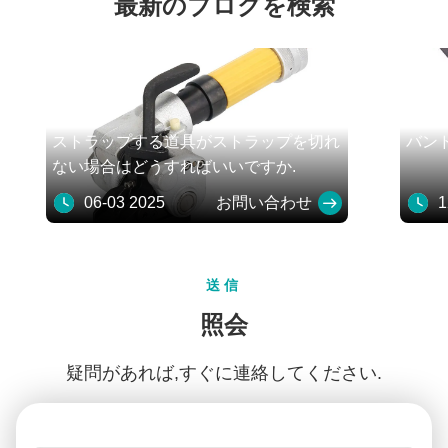
最新のブログを検索
ストラップする道具がストラップを切れ
バンド
ない場合はどうすればいいですか.
06-03 2025
お問い合わせ
12
送信
照会
疑問があれば,すぐに連絡してください.