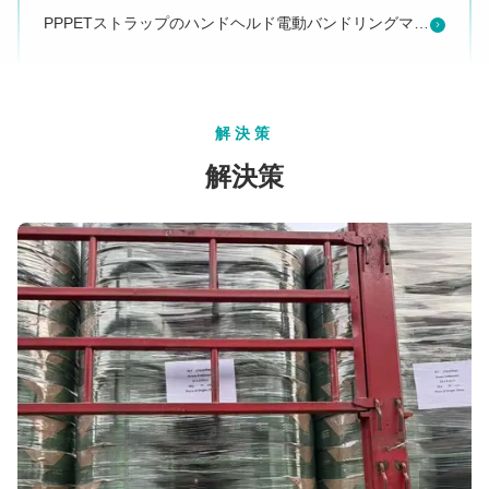
PPPETストラップのハンドヘルド電動バンドリングマシン
特殊な高圧ツール 6000N パネウマティックストラッピングツール パッケージ 32mm PETストラップ重用アプリケーションのためのストラッピングマシン
小型自動テーブルストラッパー 電子 梱包テーブルバンドリング 機械
ミニギフトのために私達を呼んでください! 緊張力範囲 6000N ストラッパーツールテープ ストラッパーマシン 25-32MM PP PET パンネマティックバンドツール
解決策
19pcs/Min ミニテーブルストラッパー機 空港荷物包装 包装機
解決策
最安値の気圧鋼筋ストラッパー
高品質のプラスチックのストラッピングマシン
6000N ストラップ ストレンス フォース パネウマティック 32mm PET ストラッピング ツール パネウマティック フリー ブックル付き ハンドヘルド プラスチック 包装 機械
ストレンスシールと切断機能を持つプラスチック複合ストラッパー機械
高品質のハンド操作 バッテリーストラッピングツール リチウムバッテリー供給
コードバンド 32mm 機械用 半自動 コードストラッパー 半自動
工場 卸売 耐久 バッテリー ストラッピング ツール ストレージ シーリング と カットオフ 組み合わせ
ポータブル パネウマティック バリングプレス 32mm PP/PET ストラップ 6000N ストレンスフォース ハンドヘルド パネウマティック ストラッピング ツール パレット ストラッピング マシン
PETバンド13-19mmとPPストラップ10-16mmのためのポータブルストラッピングツール