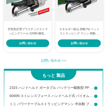
空気気圧用プラスチックストラ
エネルギー鉱山 肺動 Pp ペット
ッピングツール 32MM 梱包ツ
ストラッピング マシン 肺動 ス
ール 重荷用 帯状張力ツール
トラッピング ツール ODM
ポータブル パネウマティック バリングプレス 32mm PP/PET ストラップ 6000N ストレンスフォース ハンドヘルド パネウマティック ストラッピング ツール パレット ストラッピング マシン
お問い合わせ
お問い合わせ
PETバンド13-19mmとPPストラップ10-16mmのためのポータブルストラッピングツール
手持ちの小型自動溶接関節 バッテリー リチウムイオン 14.4V 再充電可能なプラスチックストラッピングツール
お問い合わせ
>
>
特殊な高張力6000N パネウマティックプラスチックストラップツール 32mmポリエステルストラップのための重用アプリケーション
4mm - 8mm プラスチックのトレイテーブルストラッピングマシン 自動包装機
もっと 製品
Z323 ハンドヘルド ポータブル バッテリー駆動型 PP PET プラスチック 摩擦 溶接 ストレッシング ストラッピング マシン
6000N ストレンスフォース ハンドヘルド式 パイオムティック ポリエステル ストラッピング ツール 包装 機 32mm PET 溶接 帯 包装 バルナー
ミニ パワーテーブルストラッピングマシン 半自動 プラスチックのトレイ テーブルトップバンドリングマシン