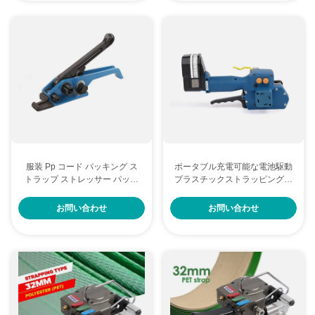
服装 Pp コード パッキング ス
ポータブル充電可能な電池駆動
トラップ ストレッサー パット
プラスチックストラッピングツ
鼻 商品 手動 ストレッサー
ール 手動パレットストラッピ
ングマシン
お問い合わせ
お問い合わせ