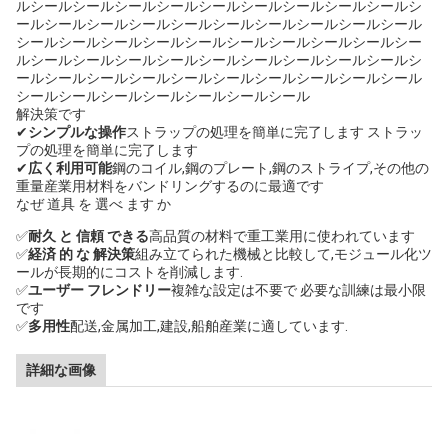
ルシールシールシールシールシールシールシールシールシールシ
ールシールシールシールシールシールシールシールシールシール
シールシールシールシールシールシールシールシールシールシー
ルシールシールシールシールシールシールシールシールシールシ
ールシールシールシールシールシールシールシールシールシール
シールシールシールシールシールシールシール
解決策です
✔
シンプルな操作
ストラップの処理を簡単に完了します ストラッ
プの処理を簡単に完了します
✔
広く利用可能
鋼のコイル,鋼のプレート,鋼のストライプ,その他の
重量産業用材料をバンドリングするのに最適です
なぜ 道具 を 選べ ます か
✅
耐久 と 信頼 できる
高品質の材料で重工業用に使われています
✅
経済 的 な 解決策
組み立てられた機械と比較して,モジュール化ツ
ールが長期的にコストを削減します.
✅
ユーザー フレンドリー
複雑な設定は不要で 必要な訓練は最小限
です
✅
多用性
配送,金属加工,建設,船舶産業に適しています.
詳細な画像