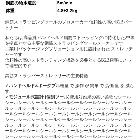
鋼筋の給水速度:
5m/min
体重:
4.8+3.2kg
鋼筋ストラッピングツールのプロメーカー 信頼性の高いB2Bパー
トナー
私たちは,高品質,ハンドヘルド鋼筋ストラッピングに特化した,中国
を拠点とする主要な鋼筋ストラッピングツールメーカーです
工業用パッケージングソリューション用に設計された ストレッチ
ャーです
信頼性の高いストランディング機器を必要とするB2B顧客にとっ
て理想的です
鋼筋ストラッパーストレッサーの主要特徴:
✔
ハンドヘルド&ポータブル
軽量 で 操作 が 簡単 で 労働 量 を 減ら
す.
✔
モジュール式設計 (個別ツール)
費用対効果の高い柔軟なシール
シールシールシールシールシールシールシールシールシールシー
ルシールシールシールシールシールシールシールシールシールシ
ールシールシールシールシールシールシールシールシールシール
シールシールシールシールシールシールシールシールシールシー
ルシールシールシールシールシールシールシールシールシールシ
ールシールシールシールシールシールシールシールシールシール
シールシールシールシールシールシールシールシールシールシー