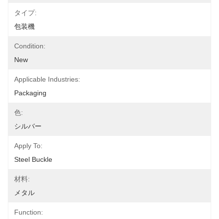
タイプ:
包装機
Condition:
New
Applicable Industries:
Packaging
色:
シルバー
Apply To:
Steel Buckle
材料:
メタル
Function: