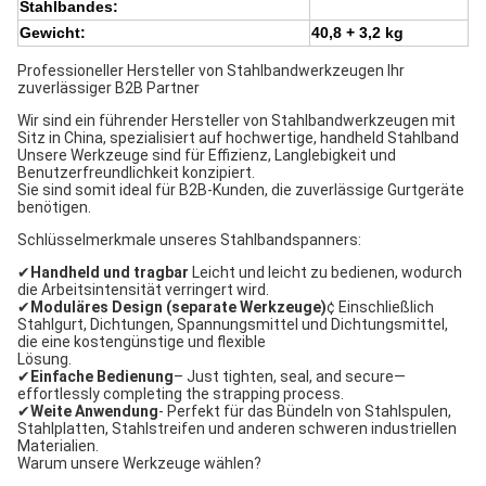
Stahlbandes:
Gewicht:
40,8 + 3,2 kg
Professioneller Hersteller von Stahlbandwerkzeugen Ihr
zuverlässiger B2B Partner
Wir sind ein führender Hersteller von Stahlbandwerkzeugen mit
Sitz in China, spezialisiert auf hochwertige, handheld Stahlband
Unsere Werkzeuge sind für Effizienz, Langlebigkeit und
Benutzerfreundlichkeit konzipiert.
Sie sind somit ideal für B2B-Kunden, die zuverlässige Gurtgeräte
benötigen.
Schlüsselmerkmale unseres Stahlbandspanners:
✔
Handheld und tragbar
️ Leicht und leicht zu bedienen, wodurch
die Arbeitsintensität verringert wird.
✔
Moduläres Design (separate Werkzeuge)
¢ Einschließlich
Stahlgurt, Dichtungen, Spannungsmittel und Dichtungsmittel,
die eine kostengünstige und flexible
Lösung.
✔
Einfache Bedienung
– Just tighten, seal, and secure—
effortlessly completing the strapping process.
✔
Weite Anwendung
- Perfekt für das Bündeln von Stahlspulen,
Stahlplatten, Stahlstreifen und anderen schweren industriellen
Materialien.
Warum unsere Werkzeuge wählen?