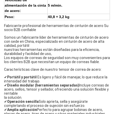
Velocidad de
alimentación de la cinta
5 m/min.
de acero:
Peso:
40,8 + 3,2 kg
Fabricante profesional de herramientas de cinturón de acero Su
socio B2B confiable
Somos un fabricante líder de herramientas de cinturón de acero
con sede en China, especializado en cinturón de acero de alta
calidad, portátil
nuestras herramientas están diseñadas para la eficiencia,
durabilidad y facilidad de uso,
Los equipos de correas de seguridad son muy convenientes para
los clientes B2B que necesitan un equipo de correas fiable.
Características clave de nuestro tensor de correa de acero:
✔
Portátil y portátil
️ Es ligero y fácil de manejar, lo que reduce la
intensidad del trabajo.
✔
Diseño modular (herramientas separadas)
Incluye correas de
acero, sellos, tensor y sellador, ofreciendo una solución flexible y
rentable
la solución.
✔
Operación sencilla
Solo aprieta, sella y asegúrate
completando el proceso de sujeción sin esfuerzo.
✔
Amplia aplicación
Perfecto para agrupar bobinas de acero,
placas de acero, tiras de acero y otros materiales industriales