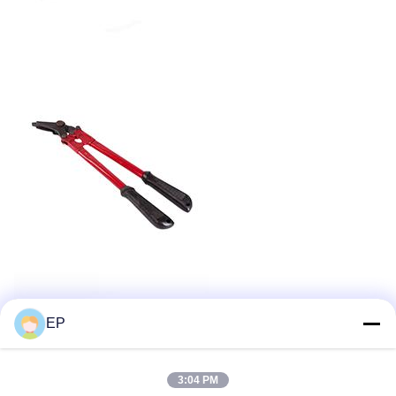
EP
3:04 PM