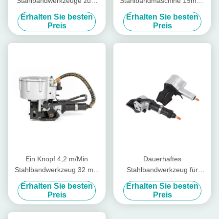
Stahlbandwerkzeuge zum
Stahlbandmaschine 19mm-
Bündeln von Stahlspulen,
32mm
Erhalten Sie besten
Erhalten Sie besten
einfach zu bedienen
Preis
Preis
Ein Knopf 4,2 m/Min
Dauerhaftes
Stahlbandwerkzeug 32 mm
Stahlbandwerkzeug für
Band Pneumatische
industrielle Verpackungen
Erhalten Sie besten
Erhalten Sie besten
Stahlbandmaschine
Preis
Preis