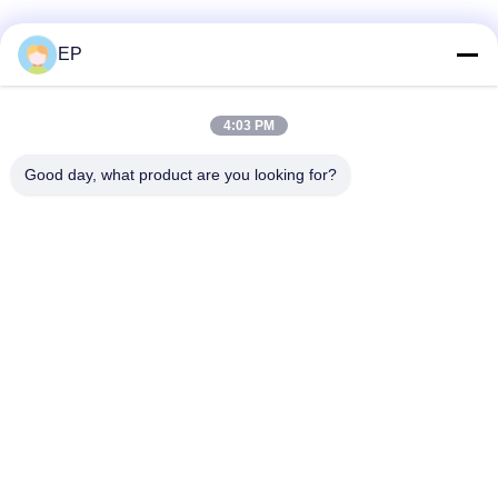
EP
Soziale Medien
4:03 PM
Schnelle Kontaktaufnahme
Good day, what product are you looking for?
Telefon
008617280206760
E-Mail
sales@enjoypacker.com
Adresse
Wenzhou, 32503, VR China
Privacy policy
|
Sitemap