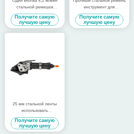
Один кнопка 4,2 м/мин
Прочный стальной ремень
стальной ремешок
инструмент для
инструмент 32 мм ленты
промышленных
Получите самую
Получите самую
пневматическая стальная
упаковочных потребностей
лучшую цену
лучшую цену
ремешок машина
25 мм стальной ленты
использовать
пневматические ремешки
Получите самую
натяжной уплотнитель
лучшую цену
набор