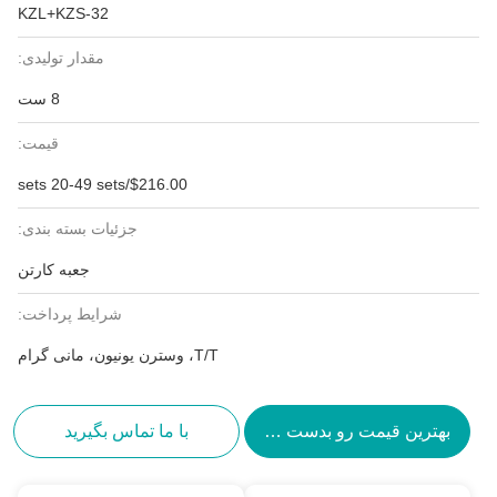
KZL+KZS-32
مقدار تولیدی:
8 ست
قیمت:
$216.00/sets 20-49 sets
جزئیات بسته بندی:
جعبه کارتن
شرایط پرداخت:
T/T، وسترن یونیون، مانی گرام
بهترین قیمت رو بدست بیار
با ما تماس بگیرید