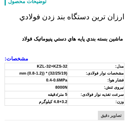
توضیحات محصول
ارزان ترين دستگاه بند زدن فولادي
ماشين بسته بندي پايه هاي دستي پنيوماتيک فولاد
مشخصات:
مدل:
KZL-32+KZS-32
مشخصات نوار فولادی:
(32/25/19) * ((0.8-1.2) mm
فشار هوا:
0.4-0.6MPa
نیروی تنش:
8000N
سرعت تغذیه نوار فولادی:
5 متر/دقیقه
وزن:
4.8+3.2 کیلوگرم
تصاویر دقیق