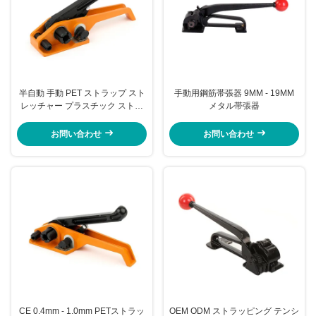
半自動 手動 PET ストラップ スト
手動用鋼筋帯張器 9MM - 19MM
レッチャー プラスチック ストラ
メタル帯張器
ッピング ツール ポータブル バン
ド 機械
お問い合わせ
お問い合わせ
CE 0.4mm - 1.0mm PETストラッ
OEM ODM ストラッピング テンシ