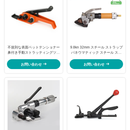
不規則な表面ペットテンショナー
9.8kn 32mm スチール ストラップ
鼻付き手動ストラッティングツー
パネウマティック スチール スト
ル
ラッピング リターン メタル バン
ド テンショナー ツール
お問い合わせ
お問い合わせ