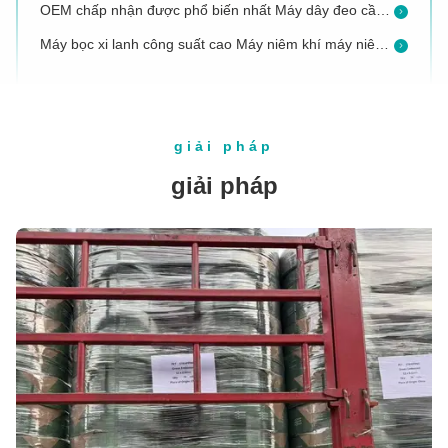
Máy bọc xi lanh công suất cao Máy niêm khí máy niêm phong dây đai thú cưng
Trọng lượng ròng 4.5kg tay có khả năng đóng gói mạnh năng lượng dây đai máy pin
Thiết kế mới pin điện ma sát hàn cầm tay Banding Strapping Tool PET Band
6000N 32mm băng nhựa khí công cụ dây đai PET công cụ đóng gói
giải pháp
Z322-16 Máy đeo dây máy máy dụng cụ điện chạy bằng pin Pallet nóng chảy Pp Band
giải pháp
32mm Máy dây đeo khí nén cầm tay 6000N Máy đóng gói dây đeo thú cưng cầm tay
Black Cover Battery Strapper, Công cụ đóng gói băng PET
Công cụ đeo dây đai PET Công cụ đóng gói bằng pin bằng nhựa bằng tay Cho bao bì pallet
Máy đóng gói cầm tay PET 32mm
Máy dây đai pin, Máy dây đai cầm tay với Li-ion sạc lại
Máy dây đai Pp&Pet cao độ cứng khí áp dụng pallet bọc tay công cụ dây đai nhựa
Công cụ đeo dây đai PET PP tự động
3000N Power Heavy Duty Industrial Battery Rechargeable Fusion Melt Application Strapping Machine Máy thắt dây