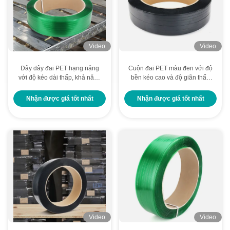
Video
Video
Dây dây đai PET hạng nặng
Cuộn đai PET màu đen với độ
với độ kéo dài thấp, khả năng
bền kéo cao và độ giãn thấp
chống nhiệt độ cao và độ bền
để đóng gói an toàn
kéo mạnh để gói an toàn
Nhận được giá tốt nhất
Nhận được giá tốt nhất
Video
Video