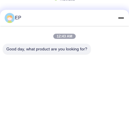
EP
Truyền thông xã hội
12:43 AM
Liên lạc nhanh
Good day, what product are you looking for?
Điện thoại
008617280206760
Email
sales@enjoypacker.com
Địa chỉ
Thành phố Wenzhou,32503, PR của Trung Quốc
Chính sách bảo mật
|
Sơ đồ trang web