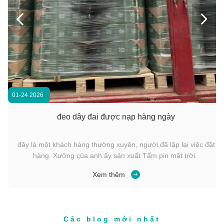
Máy dây chuyền phụ tùng có sẵn Công cụ dây chuyền pin


3000N Năng lượng điện áp Li-ion Rechargeable Strapping Tool với pin dự phòng và chức năng niêm phong và cắt
3000N Năng lượng điện áp Li-ion công cụ dây chuyền sạc lại với pin dự phòng và hàn ma sát
01-24 2026
đeo dây đai được nạp hàng ngày
đây là một khách hàng thường xuyên, người đã lặp lại việc đặt
hàng. Xưởng của anh ấy sản xuất Tấm pin mặt trời.
Xem thêm
Các blog mới nhất