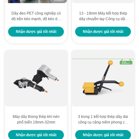
Dây đeo PET công nghiệp có
13 - 19mm Máy kết hợp thép
độ bền kéo mạnh, độ kéo dài
dây chuyền tay Công cụ dây
thấp và khả năng chống nhiệt
chuyền không niêm phong
độ cao cho bao bì an toàn
Nhận được giá tốt nhất
Nhận được giá tốt nhất
Máy dây thừng thép khí nén
3 trong 1 kết hợp thép dây đai
phổ biến 19mm-32mm
công cụ căng niêm phong cắt
dây đai dây đai công cụ
Nhận được giá tốt nhất
Nhận được giá tốt nhất