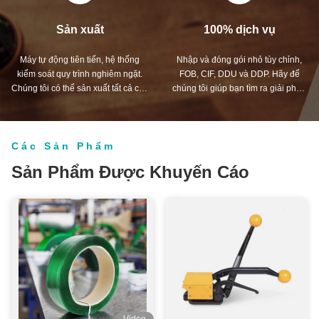
Sản xuất
100% dịch vụ
Máy tự động tiên tiến, hệ thống
Nhập và đóng gói nhỏ tùy chỉnh,
kiểm soát quy trình nghiêm ngặt.
FOB, CIF, DDU và DDP. Hãy để
Chúng tôi có thể sản xuất tất cả các
chúng tôi giúp bạn tìm ra giải pháp
thiết bị đầu cuối điện ngoài nhu
tốt nhất cho tất cả những lo ngại
cầu của bạn.
của bạn.
Các Sản Phẩm
Sản Phẩm Được Khuyến Cáo
Video