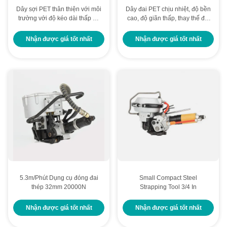
Dây sợi PET thân thiện với môi
Dây đai PET chịu nhiệt, độ bền
trường với độ kéo dài thấp và
cao, độ giãn thấp, thay thế đai
độ linh hoạt cao cho bao bì
thép cho đóng gói công
công nghiệp
nghiệp
Nhận được giá tốt nhất
Nhận được giá tốt nhất
5.3m/Phút Dụng cụ đóng đai
Small Compact Steel
thép 32mm 20000N
Strapping Tool 3/4 In
Nhận được giá tốt nhất
Nhận được giá tốt nhất