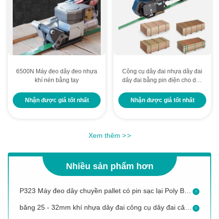
6500N Máy đeo dây đeo nhựa
Công cụ dây đai nhựa dây đai
khí nén bằng tay
dây đai bằng pin điện cho dây
đai PP PET 1/2 - 3/4 inch
3000N Power Heavy Duty Industrial Battery Rechargeable Fusion Melt Application Strapping Machine Máy thắt dây
Nhận được giá tốt nhất
Nhận được giá tốt nhất
Máy dây chuyền phụ tùng có sẵn Công cụ dây chuyền pin
3000N Năng lượng điện áp Li-ion Rechargeable Strapping Tool với pin dự phòng và chức năng niêm phong và cắt
Xem thêm
>
>
3000N Năng lượng điện áp Li-ion công cụ dây chuyền sạc lại với pin dự phòng và hàn ma sát
Logistic High Tension Pneumatic Plastic Strapping Tool Air Power Máy dây chuyền di động
Nhiều sản phẩm hơn
P323 Máy đeo dây chuyền pallet có pin sạc lại Poly Band cho hệ thống đóng gói pallet
băng 25 - 32mm khí nhựa dây đai công cụ dây đai căng nối máy đóng gói pallet
OEM chấp nhận được phổ biến nhất Máy dây đeo cầm tay thủ công cho PET Band với Windlass Tensioner