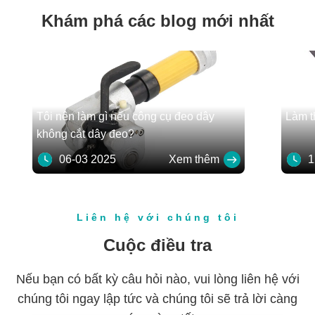
Khám phá các blog mới nhất
Tôi nên làm gì nếu công cụ đeo dây
Làm t
không cắt dây đeo?
06-03 2025
Xem thêm
12
Liên hệ với chúng tôi
Cuộc điều tra
Nếu bạn có bất kỳ câu hỏi nào, vui lòng liên hệ với
chúng tôi ngay lập tức và chúng tôi sẽ trả lời càng