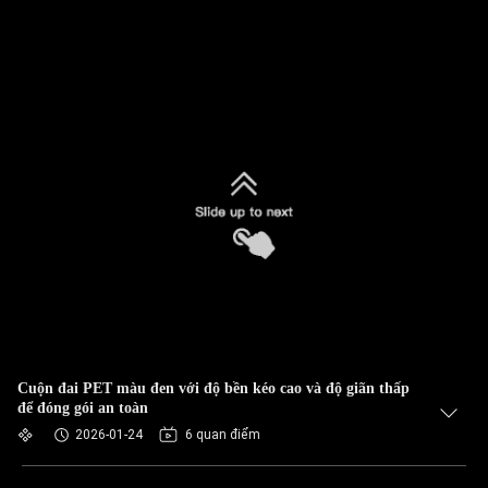
Cuộn đai PET màu đen với độ bền kéo cao và độ giãn thấp
để đóng gói an toàn
2026-01-24
6 quan điểm