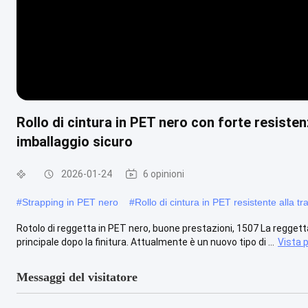
Rollo di cintura in PET nero con forte resisten
imballaggio sicuro
2026-01-24
6 opinioni
#
Strapping in PET nero
#
Rollo di cintura in PET resistente alla tr
Rotolo di reggetta in PET nero, buone prestazioni, 1507 La reggett
principale dopo la finitura. Attualmente è un nuovo tipo di ...
Vista p
Messaggi del visitatore