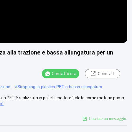
za alla trazione e bassa allungatura per un
Contatto ora
Condividi
azione
#
Strapping in plastica PET a bassa allungatura
a in PET è realizzata in polietilene tereftalato come materia prima
iù
Lasciate un messaggio.