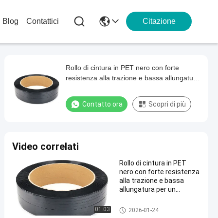
Blog
Contattici
Citazione
Rollo di cintura in PET nero con forte
resistenza alla trazione e bassa allungatura
per un imballaggio sicuro
Contatto ora
Scopri di più
Video correlati
Rollo di cintura in PET
nero con forte resistenza
alla trazione e bassa
allungatura per un
imballaggio sicuro
01:03
2026-01-24