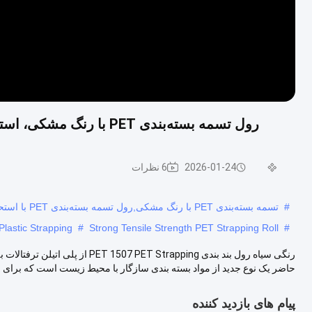
رول تسمه بسته‌بندی PET با رنگ مشکی، استحکام کششی بالا و کشیدگی کم برای بسته‌بندی ایمن
2026-01-24
6 نظرات
#
تسمه بسته‌بندی PET با رنگ مشکی,رول تسمه بسته‌بندی PET با استحکام کششی بالا,تسمه بسته‌بندی پلاستیکی PET با کشیدگی کم
lastic Strapping
#
Strong Tensile Strength PET Strapping Roll
#
رنگی سیاه رول بند بندی  Strapping
حاضر یک نوع جدید از مواد بسته بندی سازگار با محیط زیست است که برای ..
پیام های بازدید کننده