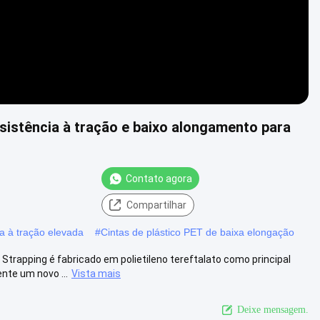
esistência à tração e baixo alongamento para
Contato agora
Compartilhar
ia à tração elevada
#
Cintas de plástico PET de baixa elongação
trapping é fabricado em polietileno tereftalato como principal
te um novo ...
Vista mais
Deixe mensagem.