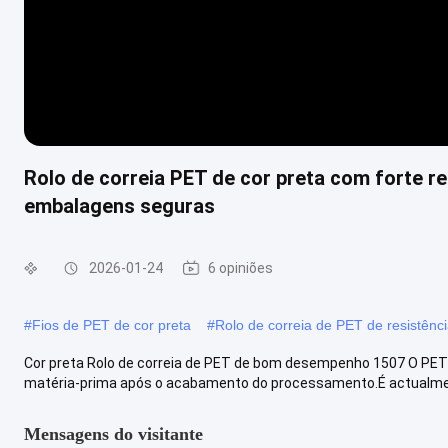
Rolo de correia PET de cor preta com forte r
embalagens seguras
2026-01-24
6 opiniões
#
Fios de PET de cor preta
#
Rolo de correia de PET de resistênc
Cor preta Rolo de correia de PET de bom desempenho 1507 O PET S
matéria-prima após o acabamento do processamento.É actualmen
Mensagens do visitante