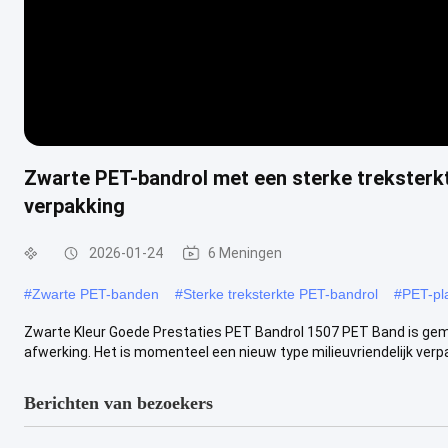
Zwarte PET-bandrol met een sterke treksterkte
verpakking
2026-01-24
6 Meningen
#
Zwarte PET-banden
#
Sterke treksterkte PET-bandrol
#
PET-pl
Zwarte Kleur Goede Prestaties PET Bandrol 1507 PET Band is gema
afwerking. Het is momenteel een nieuw type milieuvriendelijk verp
Berichten van bezoekers