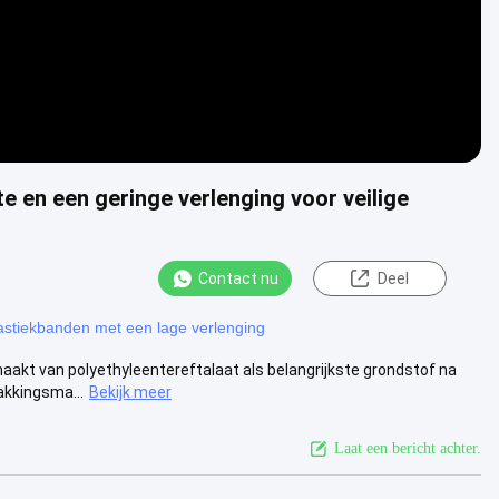
 en een geringe verlenging voor veilige
Contact nu
Deel
astiekbanden met een lage verlenging
akt van polyethyleentereftalaat als belangrijkste grondstof na
akkingsma...
Bekijk meer
Laat een bericht achter.