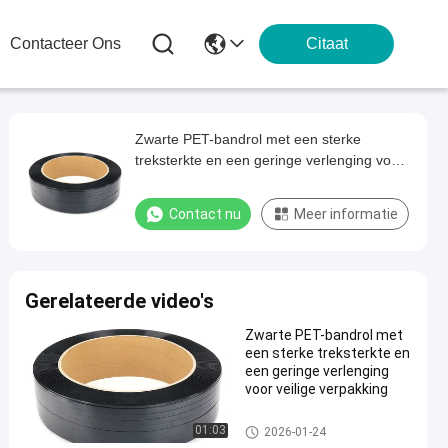
Contacteer Ons
Citaat
Zwarte PET-bandrol met een sterke
treksterkte en een geringe verlenging voor
veilige verpakking
Contact nu
Meer informatie
Gerelateerde video's
Zwarte PET-bandrol met
een sterke treksterkte en
een geringe verlenging
voor veilige verpakking
01:03
2026-01-24