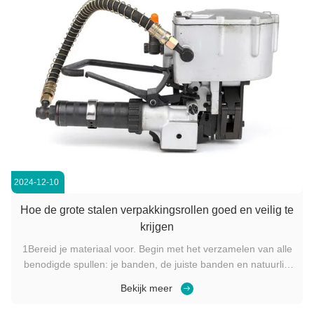
2024-12-10
Hoe de grote stalen verpakkingsrollen goed en veilig te
krijgen
1Bereid je materiaal voor. Begin met het verzamelen van alle
benodigde spullen: je banden, de juiste banden en natuurlijk
de voorwerpen die je wilt vastbinden.Zorg ervoor dat de
Bekijk meer
banden zijn van de juiste breedte en dikte voor uw
gereedschap en de taak in de handInstalleer de band op het