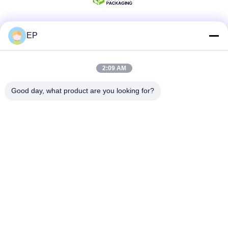
EP
Sociale media
2:09 AM
Snel contact
Good day, what product are you looking for?
Tel.
008617280206760
E-mail
sales@enjoypacker.com
Adres
Wenzhou stad,32503PR van China
Privacybeleid
|
Sitemap