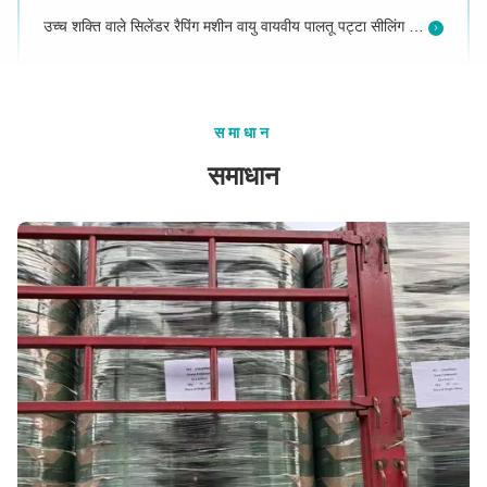
उच्च शक्ति वाले सिलेंडर रैपिंग मशीन वायु वायवीय पालतू पट्टा सीलिंग मशीन
शुद्ध वजन 4.5 किलोग्राम हाथ से चलने योग्य मजबूत पैकेजिंग पावर स्ट्रैपिंग मशीन बैटरी
नई डिजाइन बैटरी इलेक्ट्रिक घर्षण वेल्ड पोर्टेबल बैंडिंग स्ट्रैपिंग टूल पीईटी बैंड
6000N 32 मिमी टेप पनेमुटिक प्लास्टिक स्ट्रैपिंग उपकरण पीईटी पैकिंग उपकरण
समाधान
Z322-16 इलेक्ट्रिक टूल बैटरी संचालित पैलेट गर्मी पिघलने पीपी बैंड पालतू स्ट्रैपिंग मशीन
समाधान
32 मिमी हाथ से पकड़ी जाने वाली न्युमेटिक स्ट्रैपिंग मशीन 6000N पालतू पट्टा पैकिंग मशीन हाथ से पकड़ी जाने वाली
ब्लैक कवर बैटरी स्ट्रैपर,पीईटी बैंड पैकिंग टूल
पैलेट पैकेजिंग के लिए पीईटी स्ट्रैपिंग टूल हाथ प्लास्टिक बैटरी संचालित पैकिंग टूल
कम शोर वाले पवनयुक्त प्लास्टिक स्ट्रैपिंग टूल 32 मिमी पीईटी हैंडहेल्ड पैकिंग मशीन
बैटरी स्ट्रैपर, रिचार्जेबल लिथियम आयन के साथ हैंडहेल्ड स्ट्रैपिंग मशीन
उच्च कठोरता वाले पवन पीपी एंड पीईटी स्ट्रैपिंग मशीन पैलेट रैपिंग मैनुअल प्लास्टिक स्ट्रैपिंग टूल
पोर्टेबल इलेक्ट्रिक स्वचालित पीईटी पीपी बेल्ट स्ट्रैपिंग टूल
3000 एन पावर भारी शुल्क औद्योगिक बैटरी रिचार्जेबल संलयन पिघलने अनुप्रयोग स्ट्रैपिंग मशीन
स्ट्रैपिंग मशीन स्पेयर पार्ट्स उपलब्ध बैटरी स्ट्रैपिंग टूल