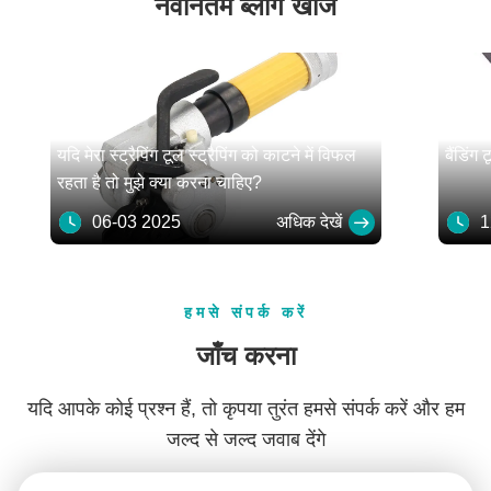
नवीनतम ब्लॉग खोजें
यदि मेरा स्ट्रैपिंग टूल स्ट्रैपिंग को काटने में विफल
बैंडिंग
रहता है तो मुझे क्या करना चाहिए?
06-03 2025
अधिक देखें
12
हमसे संपर्क करें
जाँच करना
यदि आपके कोई प्रश्न हैं, तो कृपया तुरंत हमसे संपर्क करें और हम
जल्द से जल्द जवाब देंगे