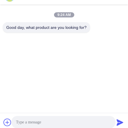
सोशल मीडिया
9:24 AM
Good day, what product are you looking for?
त्वरित संपर्क
टेलीफोन
008617280206760
ईमेल
sales@enjoypacker.com
पता
温州市, 32503, 中华人民共和国
गोपनीयता नीति
|
साइटमैप
चीन अच्छी गुणवत्ता बैंडिंग उपकरण आपूर्तिकर्ता. कॉपीराइट © 2024-2026
Wenzhou Enjoy Packaging Material Co.,Ltd सभी अधिकार सुरक्षित हैं।