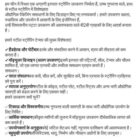
हम चीन में स्थित एक अग्रणी इस्पात स्ट्रैपिंग उपकरण निर्माता हैं, उच्च गुणवत्ता वाले, हाथ
से स्टील स्ट्रैपिंग में विशेषज्ञता
औद्योगिक पैकेजिंग समाधानों के लिए डिज़ाइन किए गए तनावकर्ता। हमारे उपकरण दक्षता,
स्थायित्व और उपयोग में आसानी के लिए इंजीनियर हैं,
उन्हें विश्वसनीय पट्टा उपकरण की आवश्यकता वाले बी2बी ग्राहकों के लिए आदर्श बनाता
है।
हमारे स्टील स्ट्रैपिंग टेन्सर की मुख्य विशेषताएंः
✔
हैंडहेल्ड और पोर्टेबल
️ हल्के और संचालित करने में आसान, श्रम की तीव्रता को कम
करता है।
✔
मॉड्यूलर डिजाइन (अलग उपकरण)
इसमें इस्पात की पट्टियाँ, सील, टेन्सर और सीलर
शामिल हैं, जो एक लागत प्रभावी और लचीला समाधान प्रदान करते हैं।
समाधान।
✔
सरल संचालन
बस कसें, सील करें, और सुरक्षित करें, बिना प्रयास के स्ट्रैपिंग प्रक्रिया
को पूरा करें।
✔
व्यापक अनुप्रयोग
स्टील के कोइल, स्टील प्लेट, स्टील स्ट्रिप और अन्य भारी औद्योगिक
सामग्री को बंडल करने के लिए एकदम सही।
हमारे उपकरण क्यों चुनें?
✅
टिकाऊ और विश्वसनीय
उच्च गुणवत्ता वाली सामग्री के साथ भारी औद्योगिक उपयोग के
लिए निर्मित।
✅
आर्थिक समाधान
एकीकृत मशीनों की तुलना में मॉड्यूलर उपकरण दीर्घकालिक लागत को
कम करते हैं।
✅
उपयोगकर्ता के अनुकूल
कोई जटिल सेटअप नहीं; न्यूनतम प्रशिक्षण की आवश्यकता है।
✅
बहुमुखी उपयोग
लॉजिस्टिक्स, धातु, निर्माण और नौवहन उद्योगों के लिए उपयुक्त।