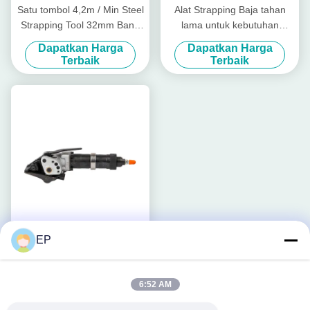
Satu tombol 4,2m / Min Steel
Alat Strapping Baja tahan
Strapping Tool 32mm Band
lama untuk kebutuhan
Pneumatic Steel Strapping
kemasan industri
Dapatkan Harga
Dapatkan Harga
Machine
Terbaik
Terbaik
EP
Pita Baja 25mm Gunakan
Set Tensioner dan Sealer
Pengepres Pneumatik
6:52 AM
Dapatkan Harga
Terbaik