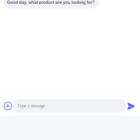
Good day, what product are you looking for?
Media Sosial
Kontak Cepat
Telp
008617280206760
E-mail
sales@enjoypacker.com