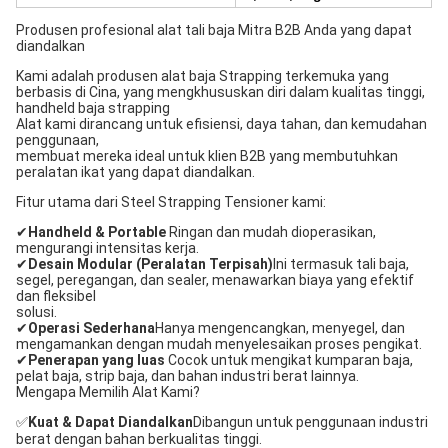
Produsen profesional alat tali baja Mitra B2B Anda yang dapat
diandalkan
Kami adalah produsen alat baja Strapping terkemuka yang
berbasis di Cina, yang mengkhususkan diri dalam kualitas tinggi,
handheld baja strapping
Alat kami dirancang untuk efisiensi, daya tahan, dan kemudahan
penggunaan,
membuat mereka ideal untuk klien B2B yang membutuhkan
peralatan ikat yang dapat diandalkan.
Fitur utama dari Steel Strapping Tensioner kami:
✔
Handheld & Portable
️ Ringan dan mudah dioperasikan,
mengurangi intensitas kerja.
✔
Desain Modular (Peralatan Terpisah)
Ini termasuk tali baja,
segel, peregangan, dan sealer, menawarkan biaya yang efektif
dan fleksibel
solusi.
✔
Operasi Sederhana
Hanya mengencangkan, menyegel, dan
mengamankan dengan mudah menyelesaikan proses pengikat.
✔
Penerapan yang luas
️ Cocok untuk mengikat kumparan baja,
pelat baja, strip baja, dan bahan industri berat lainnya.
Mengapa Memilih Alat Kami?
✅
Kuat & Dapat Diandalkan
Dibangun untuk penggunaan industri
berat dengan bahan berkualitas tinggi.