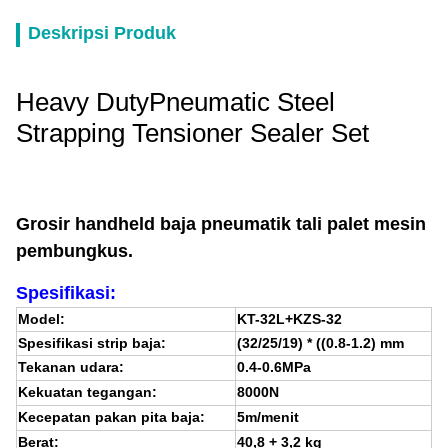
Deskripsi Produk
Heavy DutyPneumatic Steel
Strapping Tensioner Sealer Set
Grosir handheld baja pneumatik tali palet mesin
pembungkus.
Spesifikasi:
Model:
KT-32L+KZS-32
Spesifikasi strip baja:
(32/25/19) * ((0.8-1.2) mm
Tekanan udara:
0.4-0.6MPa
Kekuatan tegangan:
8000N
Kecepatan pakan pita baja:
5m/menit
Berat:
40,8 + 3,2 kg