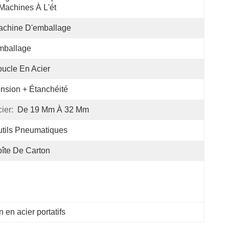
Machines À L'ét
achine D'emballage
mballage
ucle En Acier
nsion + Étanchéité
ier:
De 19 Mm À 32 Mm
tils Pneumatiques
îte De Carton
n en acier portatifs