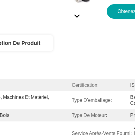
Obtenez
ption De Produit
Certification:
I
, Machines Et Matériel, 
Ba
Type D'emballage:
Co
 Bois
Type De Moteur:
P
Service Après-Vente Fourni: