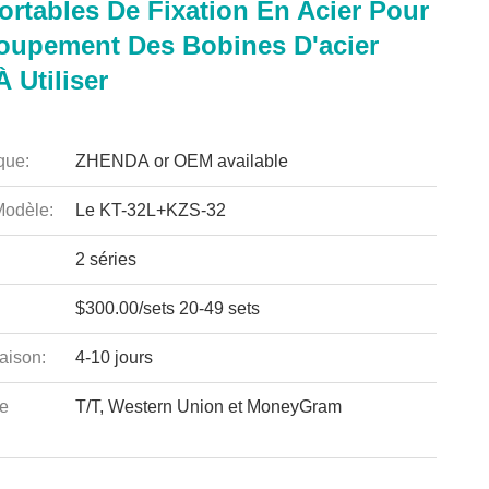
ortables De Fixation En Acier Pour
oupement Des Bobines D'acier
À Utiliser
que:
ZHENDA or OEM available
odèle:
Le KT-32L+KZS-32
2 séries
$300.00/sets 20-49 sets
aison:
4-10 jours
e
T/T, Western Union et MoneyGram