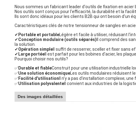
Nous sommes un fabricant leader d'outils de fixation en acier ba
Nos outils sont conçus pour l'efficacité, la durabilité et la facilit
Ils sont donc idéaux pour les clients B2B qui ont besoin d'un éq
Caractéristiques clés de notre tensionneur de sangles en acie
✔
Portable et portable
Légère et facile à utiliser, réduisant l'in
✔
Conception modulaire (outils séparés)
Il comprend des sangl
la solution.
✔
Opération simple
Il suffit de resserrer, sceller et fixer sans 
✔
Large portée
Il est parfait pour les bobines d'acier, les plaq
Pourquoi choisir nos outils?
✅
Durable et fiable
Construit pour une utilisation industrielle 
✅
Une solution économique
Les outils modulaires réduisent l
✅
Facilité d'utilisation
Il n'y a pas d'installation complexe; un
✅
Utilisation polyvalente
Il convient aux industries de la logis
Des images détaillées