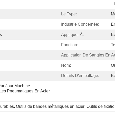
Le Type:
M
Industrie Concernée:
E
s
Appliquer À:
Bo
Fonction:
Te
Application De Sangles En Ac
Nom:
Ou
Détails D'emballage:
Bo
ar Jour Machine 
tes Pneumatiques En Acier 
durables
, 
Outils de bandes métalliques en acier
, 
Outils de fixatio