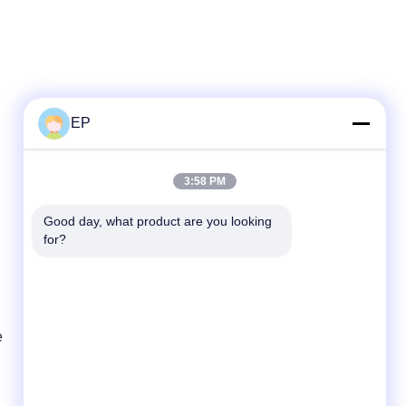
EP
Contactez rapidement
3:58 PM
Téléphone
008617280206760
Good day, what product are you looking 
for?
Email
sales@enjoypacker.com
Adresse
ville de Wenzhou,32503Les relations
e
publiques de la Chine