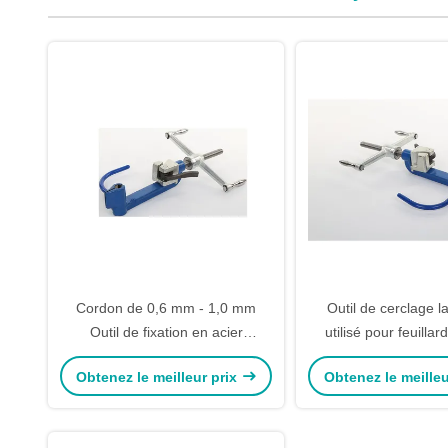
Cordon de 0,6 mm - 1,0 mm
Outil de cerclage 
Outil de fixation en acier
utilisé pour feuillar
inoxydable Machine de fixation à
inoxydable 9-
Obtenez le meilleur prix
Obtenez le meilleu
main avec spirale