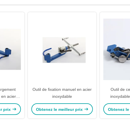
largement
Outil de fixation manuel en acier
Outil de c
d en acier
inoxydable
inoxydabl
25mm
r prix
Obtenez le meilleur prix
Obtenez le 