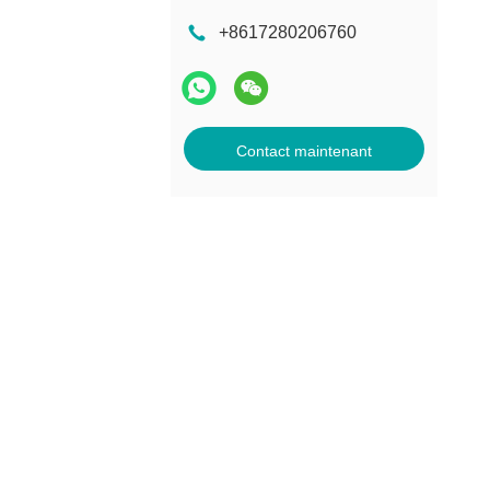
+8617280206760
Contact maintenant