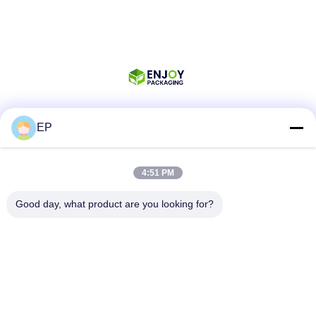
EP
Sociale media
4:51 PM
Snel contact
Good day, what product are you looking for?
Tel.
008617280206760
E-mail
sales@enjoypacker.com