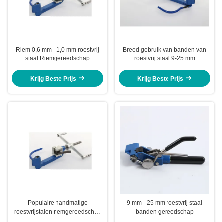
Riem 0,6 mm - 1,0 mm roestvrij
Breed gebruik van banden van
staal Riemgereedschap
roestvrij staal 9-25 mm
Riemmachine Handheld Met
Spiraal
Krijg Beste Prijs
Krijg Beste Prijs
Populaire handmatige
9 mm - 25 mm roestvrij staal
roestvrijstalen riemgereedschap
banden gereedschap
hand riemmachine