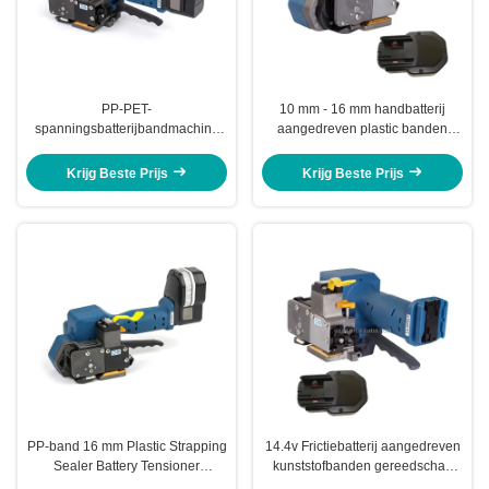
PP-PET-
10 mm - 16 mm handbatterij
spanningsbatterijbandmachine
aangedreven plastic banden
3000N-spanningsmachine voor
gereedschap zonder zegel
plastic banden
draadloos hand pallet band
Krijg Beste Prijs
Krijg Beste Prijs
PP-band 16 mm Plastic Strapping
14.4v Frictiebatterij aangedreven
Sealer Battery Tensioner
kunststofbanden gereedschap
Oplaadbare Pp-
Laskracht Handgesteund banden