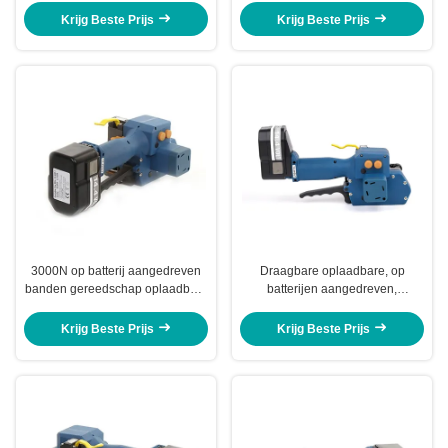
bandverpakkingsmachine
gereedschap
Krijg Beste Prijs
Krijg Beste Prijs
3000N op batterij aangedreven
Draagbare oplaadbare, op
banden gereedschap oplaadbaar
batterijen aangedreven,
Pp banden gereedschap PET
handmatige palletbandmachine
band 13mm - 19mm
Krijg Beste Prijs
Krijg Beste Prijs