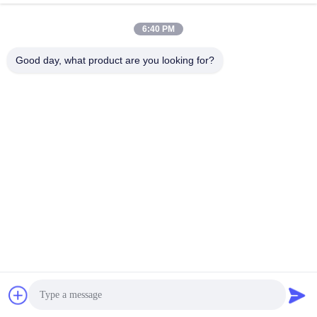
6:40 PM
Snel contact
Good day, what product are you looking for?
Tel.
008617280206760
E-mail
sales@enjoypacker.com
Adres
Wenzhou stad,32503PR van China
Privacybeleid
|
Sitemap
De Goede Kwaliteit van China Gereedschap voor het vastbinden
Leverancier. Copyright © 2024-2026 Wenzhou Enjoy Packaging
Material Co.,Ltd . Alle rechten voorbehoudena.