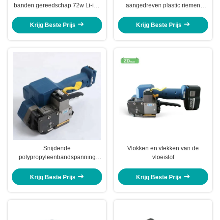
banden gereedschap 72w Li-ion
aangedreven plastic riemen
plastic banden
gereedschap hand riemen
machine voor het vervoer
Krijg Beste Prijs
Krijg Beste Prijs
Snijdende
Vlokken en vlekken van de
polypropyleenbandspanning
vloeistof
Spanningsbandinstrument met
batterijvoorziening Voor
Krijg Beste Prijs
Krijg Beste Prijs
plasticbandspanning