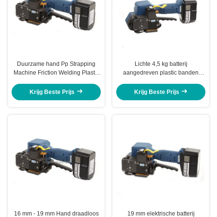
Duurzame hand Pp Strapping
Lichte 4,5 kg batterij
Machine Friction Welding Plastic
aangedreven plastic banden
Band Strapping Tool
gereedschap Handheld banden
machine
Krijg Beste Prijs
Krijg Beste Prijs
16 mm - 19 mm Hand draadloos
19 mm elektrische batterij