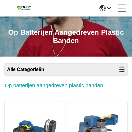
Op Batterijen Aangedreven Plastic
Banden
Alle Categorieën
Op batterijen aangedreven plastic banden