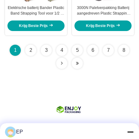
Elektrische batterij Bander Plastic
3000N Paletverpakking Batterij
Band Strapping Tool voor 1/2 -
aangedreven Plastic Strapping
3/4 inch PP PET banden
Tool Automatic Palet Banding Kit
Krijg Beste Prijs
Krijg Beste Prijs
1
2
3
4
5
6
7
8
EP
Sociale media