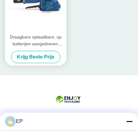
Draagbare oplaadbare, op
batterijen aangedreven,
handmatige
Krijg Beste Prijs
palletbandmachine
EP
Sociale media