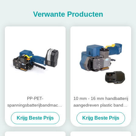
Verwante Producten
PP-PET-
10 mm - 16 mm handbatterij
spanningsbatterijbandmachine
aangedreven plastic banden
3000N-spanningsmachine
gereedschap zonder zegel
Krijg Beste Prijs
Krijg Beste Prijs
voor plastic banden
draadloos hand pallet band