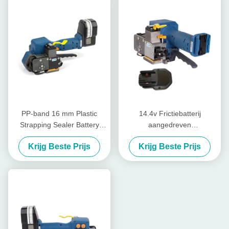
PP-band 16 mm Plastic
14.4v Frictiebatterij
Strapping Sealer Battery
aangedreven
Tensioner Oplaadbare Pp-
kunststofbanden
Krijg Beste Prijs
Krijg Beste Prijs
bandverpakkingsmachine
gereedschap Laskracht
Handgesteund banden
gereedschap