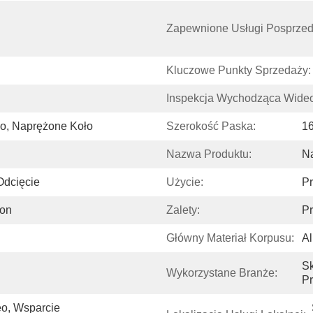
Zapewnione Usługi Posprze
Kluczowe Punkty Sprzedaży:
Inspekcja Wychodząca Wideo
sko, Naprężone Koło
Szerokość Paska:
1
Nazwa Produktu:
Na
Odcięcie
Użycie:
Pr
Ion
Zalety:
P
Główny Materiał Korpusu:
A
Sk
Wykorzystane Branże:
Pr
o, Wsparcie 