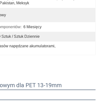
Pakistan, Meksyk
owy
omponentów:
6 Miesięcy
 Sztuk / Sztuk Dziennie
pasów napędzane akumulatorami
, 
asowym dla PET 13-19mm