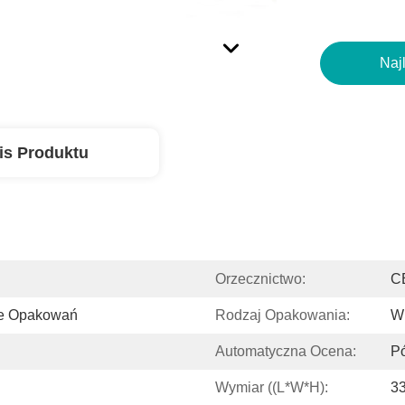
Naj
is Produktu
Orzecznictwo:
C
ie Opakowań
Rodzaj Opakowania:
W
Automatyczna Ocena:
P
Wymiar ((L*W*H):
3