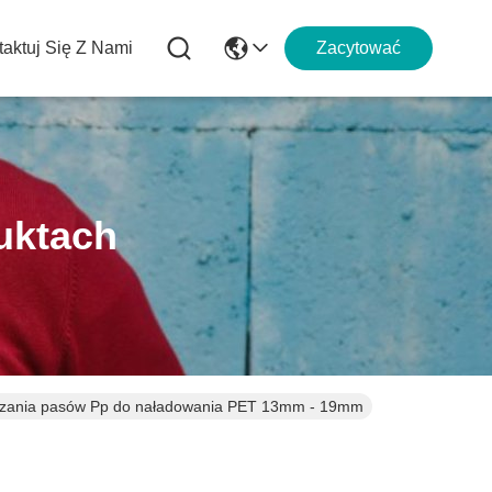
aktuj Się Z Nami
Zacytować
uktach
iązania pasów Pp do naładowania PET 13mm - 19mm