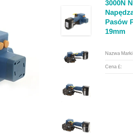
3000N N
Napędza
Pasów P
19mm
Nazwa Marki
Cena £: