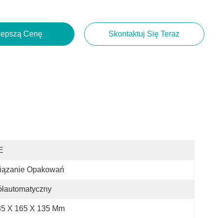
lepszą Cenę
Skontaktuj Się Teraz
E
iązanie Opakowań
ółautomatyczny
35 X 165 X 135 Mm