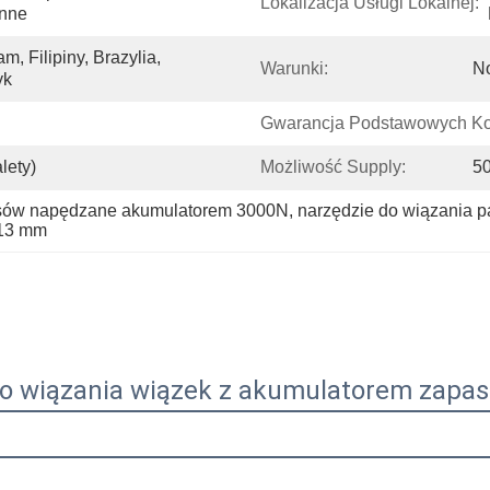
Lokalizacja Usługi Lokalnej:
enne
 Filipiny, Brazylia, 
Warunki:
N
yk
Gwarancja Podstawowych K
lety)
Możliwość Supply:
50
asów napędzane akumulatorem 3000N
, 
narzędzie do wiązania 
 13 mm
do wiązania wiązek z akumulatorem zap