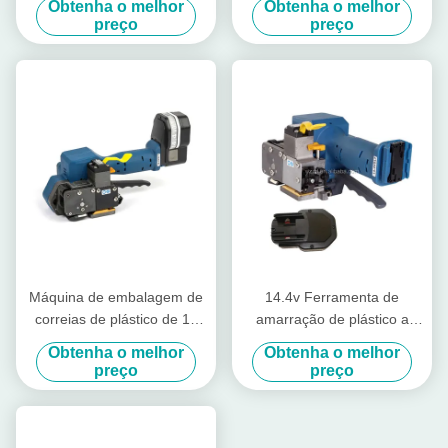
Obtenha o melhor
Obtenha o melhor
fixação de plásticos
plástico sem vedação sem
preço
preço
fio manual de paletes
Máquina de embalagem de
14.4v Ferramenta de
correias de plástico de 16
amarração de plástico a
mm de correias de PP
bateria por atrito Ferramenta
Obtenha o melhor
Obtenha o melhor
de amarração de mão de
preço
preço
potência de solda