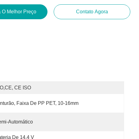
 O Melhor Preço
Contato Agora
SO,CE, CE ISO
nturão, Faixa De PP PET, 10-16mm
emi-Automático
teria De 14,4 V