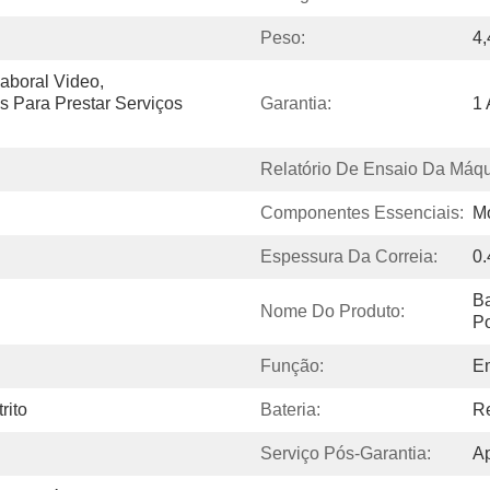
Peso:
4
boral Video, 
 Para Prestar Serviços 
Garantia:
1
Relatório De Ensaio Da Máqu
Componentes Essenciais:
Mo
Espessura Da Correia:
0
Ba
Nome Do Produto:
Po
Função:
E
rito
Bateria:
Re
Serviço Pós-Garantia:
Ap