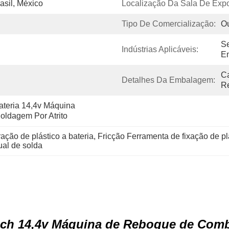
asil, México
Localização Da Sala De Expo
Tipo De Comercialização:
Ou
Se
Indústrias Aplicáveis:
E
Ca
Detalhes Da Embalagem:
Re
teria 14,4v Máquina 
oldagem Por Atrito
ção de plástico a bateria
, 
Fricção Ferramenta de fixação de plá
al de solda
sch 14,4v Máquina de Reboque de Comb