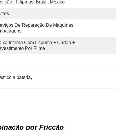
sição:
Filipinas, Brasil, México
tros
rviços De Reparação De Máquinas, 
mbalagens
ixa Interna Com Espuma + Cartão + 
vestimento Por Filme
stico a bateria
, 
inação por Fricção