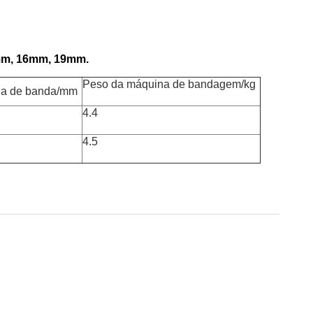
13mm, 16mm, 19mm.
Peso da máquina de bandagem/kg
na de banda/mm
4.4
4.5