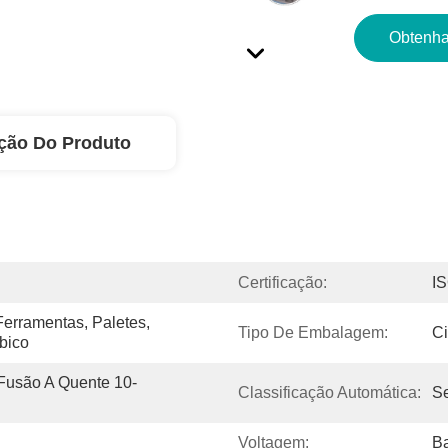
Obtenha
ção Do Produto
Certificação:
I
erramentas, Paletes, 
Tipo De Embalagem:
Ci
bico
Fusão A Quente 10-
Classificação Automática:
S
Voltagem:
Ba