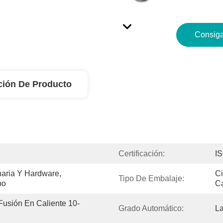
Consiga
ción De Producto
Certificación:
I
aria Y Hardware, 
Ci
Tipo De Embalaje:
bo
Ca
usión En Caliente 10-
Grado Automático:
L