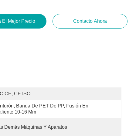
 El Mejor Precio
Contacto Ahora
SO,CE, CE ISO
nturón, Banda De PET De PP, Fusión En 
liente 10-16 Mm
as Demás Máquinas Y Aparatos