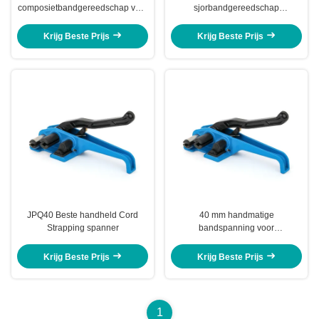
composietbandgereedschap voor
sjorbandgereedschap
geweven koord 40 mm
koordbandgereedschap
Krijg Beste Prijs
Krijg Beste Prijs
JPQ40 Beste handheld Cord
40 mm handmatige
Strapping spanner
bandspanning voor
samengestelde band - zwaar
werktuig voor banden
Krijg Beste Prijs
Krijg Beste Prijs
1