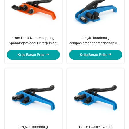
Cord Duck Neus Strapping
JPQ40 handmatig
Spanningsmiddel Onregelmatig
composietbandgereedschap voor
Rond Oppervlak
40 mm geweven koord
Spanningsmiddel & Sealer Tool
Krijg Beste Prijs
Krijg Beste Prijs
JPQ40 Handmatig
Beste kwaliteit 40mm