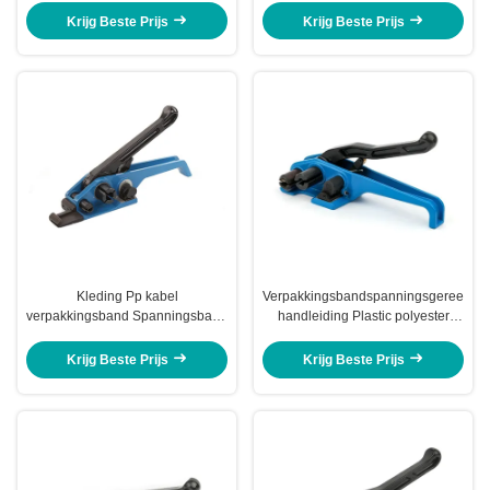
Cord Poly Strapping Tool
Tensioner
Krijg Beste Prijs
Krijg Beste Prijs
Kleding Pp kabel
Verpakkingsbandspanningsgereedsc
verpakkingsband Spanningsband
handleiding Plastic polyester
Eend neus Commodity
koordbandgereedschap
handmatige bandspanningsband
Krijg Beste Prijs
Krijg Beste Prijs