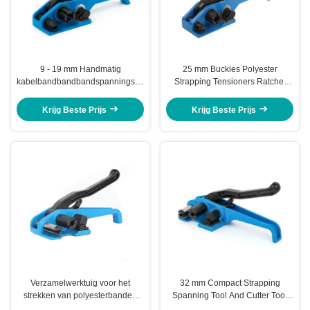
9 - 19 mm Handmatig
25 mm Buckles Polyester
kabelbandbandbandspanningsinstrument
Strapping Tensioners Ratchet
Staalbandspanningsinstrument
Heavy Duty Strapping Tensioner
met snijmachine
Krijg Beste Prijs
Krijg Beste Prijs
Verzamelwerktuig voor het
32 mm Compact Strapping
strekken van polyesterbanden
Spanning Tool And Cutter Tool
Spanningsinstrument Plastic
Strap 40 mm Cord Strapping