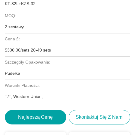
KT-32L+KZS-32
MOQ:
2 zestawy
Cena £:
$300.00/sets 20-49 sets
Szczegóły Opakowania:
Pudełka
Warunki Płatności:
T/T, Western Union,
Najlepszą Cenę
Skontaktuj Się Z Nami