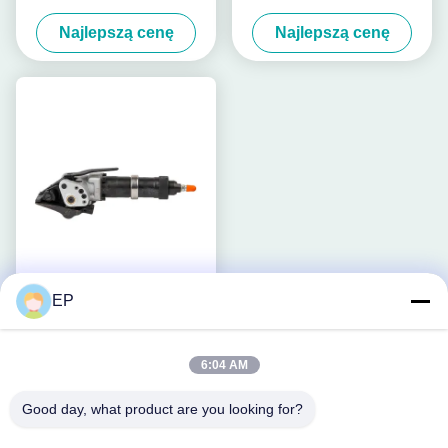
Band Pneumatyczna Stal
opakowań przemysłowych
Najlepszą cenę
Najlepszą cenę
Strapping Machine
EP
25mm Stalowa taśma
spinająca Użyj
pneumatycznego napinacza
6:04 AM
Najlepszą cenę
i zgrzewarki
Good day, what product are you looking for?