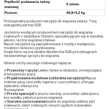
Prędkość podawania taśmy
5 m/min
stalowej:
Poziom:
40,8+3,2 kg
Profesjonalny producent narzędzi do wiązania żelaza ️ Twój
wiarygodny partner B2B
Jesteśmy wiodącym producentem narzędzi do wiązania
stalowych z siedzibą w Chinach, specjalizującym się w wysokiej
jakości, ręczne wiązania stalowe
Nasze narzędzia są zaprojektowane z myślą o wydajności,
trwałości i łatwości użytkowania.
Dzięki temu są one idealne dla klientów B2B potrzebujących
niezawodnego sprzętu do wiązania.
Główne cechy naszego stalowego napięcia:
✔
Przenośny i ręczny
️ Lekkie i łatwe w obsłudze, zmniejszające
intensywność pracy.
✔
Projektowanie modułowe (oddzielne narzędzia)
Włącza
stalowe pasy, uszczelki, napinacz i uszczelniacz, oferując
opłacalny i elastyczny
Rozwiązanie.
✔
Prosta operacja
Po prostu zaciśnij, uszczelnij i zabezpiecz,
bez wysiłku zakończ proces wiązania.
✔
Szerokie zastosowanie
Idealne do wiązania celików, płyt
stalowych, taśm stalowych i innych ciężkich materiałów