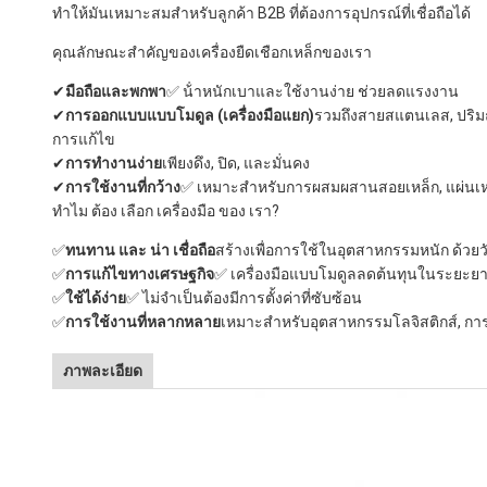
ทําให้มันเหมาะสมสําหรับลูกค้า B2B ที่ต้องการอุปกรณ์ที่เชื่อถือได้
คุณลักษณะสําคัญของเครื่องยืดเชือกเหล็กของเรา
✔
มือถือและพกพา
✅ น้ําหนักเบาและใช้งานง่าย ช่วยลดแรงงาน
✔
การออกแบบแบบโมดูล (เครื่องมือแยก)
รวมถึงสายสแตนเลส, ปริม
การแก้ไข
✔
การทํางานง่าย
เพียงดึง, ปิด, และมั่นคง
✔
การใช้งานที่กว้าง
✅ เหมาะสําหรับการผสมผสานสอยเหล็ก, แผ่นเหล็
ทําไม ต้อง เลือก เครื่องมือ ของ เรา?
✅
ทนทาน และ น่า เชื่อถือ
สร้างเพื่อการใช้ในอุตสาหกรรมหนัก ด้วยวั
✅
การแก้ไขทางเศรษฐกิจ
✅ เครื่องมือแบบโมดูลลดต้นทุนในระยะยาว เ
✅
ใช้ได้ง่าย
✅ ไม่จําเป็นต้องมีการตั้งค่าที่ซับซ้อน
✅
การใช้งานที่หลากหลาย
เหมาะสําหรับอุตสาหกรรมโลจิสติกส์, กา
ภาพละเอียด