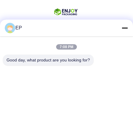
EP
สื่อสังคม
7:08 PM
Good day, what product are you looking for?
ติดต่อเร็ว
โทรศัพท์
008617280206760
อีเมล
sales@enjoypacker.com
ที่อยู่
เมืองเวียงโจว32503พี.พี.ของจีน