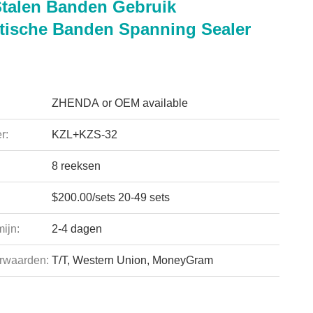
talen Banden Gebruik
ische Banden Spanning Sealer
ZHENDA or OEM available
r:
KZL+KZS-32
8 reeksen
$200.00/sets 20-49 sets
ijn:
2-4 dagen
rwaarden:
T/T, Western Union, MoneyGram