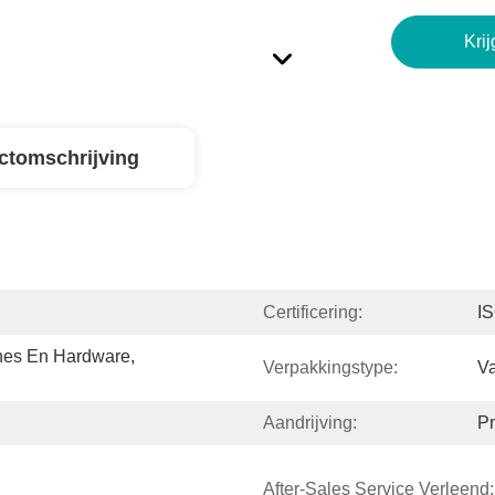
Krij
ctomschrijving
Certificering:
I
es En Hardware, 
Verpakkingstype:
Va
Aandrijving:
P
After-Sales Service Verleend: