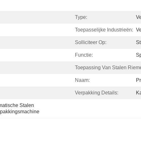
Type:
V
Toepasselijke Industrieën:
Ve
Solliciteer Op:
St
Functie:
Sp
Toepassing Van Stalen Riem
Naam:
P
Verpakking Details:
K
atische Stalen 
erpakkingsmachine