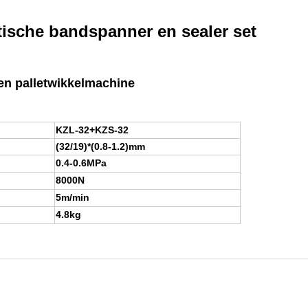
sche bandspanner en sealer set
en palletwikkelmachine
KZL-32+KZS-32
(32/19)*(0.8-1.2)mm
0.4-0.6MPa
8000N
5m/min
4.8kg