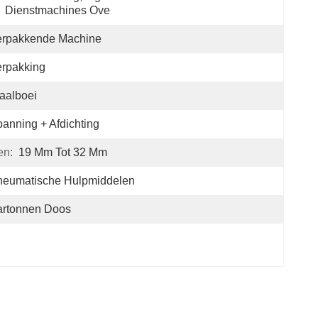
Dienstmachines Ove
erpakkende Machine
rpakking
aalboei
anning + Afdichting
en:
19 Mm Tot 32 Mm
neumatische Hulpmiddelen
artonnen Doos